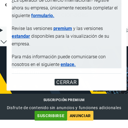
¿Es operador de comercio internacional? registre
«petit point», de punto de cruz), incluso
ahora su empresa, únicamente necesita completar el
confeccionadas
siguiente
formulario.
Revise las versiones
premium
y las versiones
ÍNDICE DE CONTENIDOS
estandar
disponibles para la visualización de su
empresa.
Para más información puede comunicarse con
nosotros en el siguiente
enlace.
CERRAR
SUSCRIPCIÓN PREMIUM
Disfrute de contenido sin anuncios y funciones adicionales
SUSCRIBIRSE
ANUNCIAR