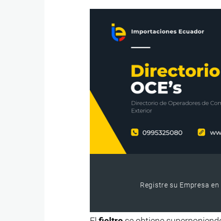
Registre su Empresa en 
El
fieltro
se obtiene superponiendo 