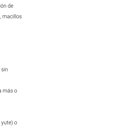
ción de
, macillos
 sin
da más o
 yute) o