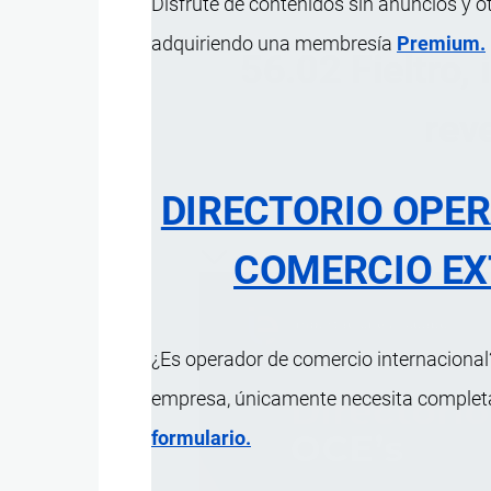
Disfrute de contenidos sin anuncios y o
adquiriendo una membresía
Premium.
56.02 Fieltro,
rev
DIRECTORIO OPE
ÍNDICE 
COMERCIO EX
¿Es operador de comercio internacional?
empresa, únicamente necesita completar
formulario.