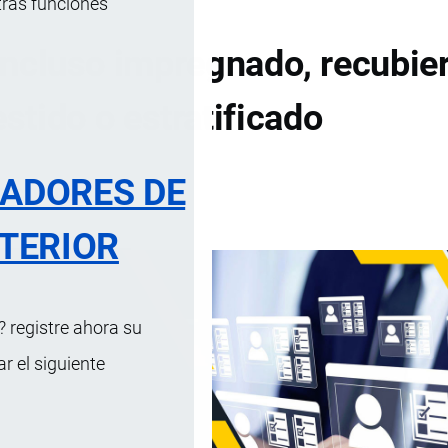
tras funciones
 incluso impregnado, recubier
estido o estratificado
RADORES DE
DE CONTENIDOS
TERIOR
 registre ahora su
 el siguiente