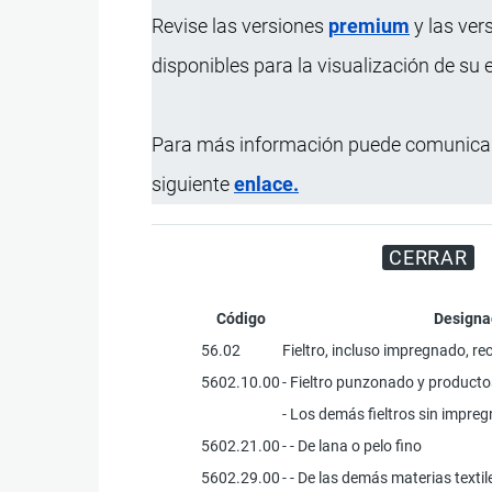
Revise las versiones
premium
y las ver
disponibles para la visualización de su
Para más información puede comunicar
Registre su Empresa en 
siguiente
enlace.
CERRAR
Código
Designa
56.02
Fieltro, incluso impregnado, rec
5602.10.00
- Fieltro punzonado y product
- Los demás fieltros sin impregna
5602.21.00
- - De lana o pelo fino
5602.29.00
- - De las demás materias textil