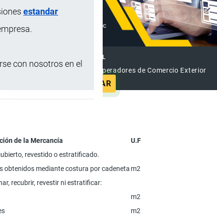
siones
estandar
 empresa.
DIRECTORIO INTERNACIONAL
se con nosotros en el
el Directorio Internacional de Operadores de Comercio Exterior
REGISTRAR
ANUNCIAR
ción de la Mercancía
U.F
ubierto, revestido o estratificado.
os obtenidos mediante costura por cadeneta
m2
r, recubrir, revestir ni estratificar:
m2
es
m2