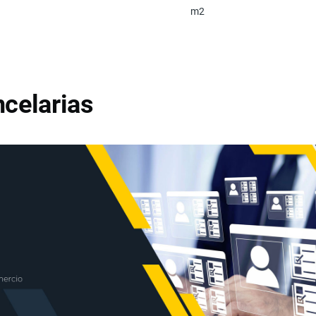
m2
celarias