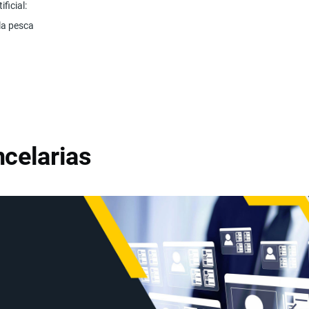
ificial:
la pesca
celarias