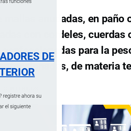
tras funciones
 mallas anudadas, en paño 
cadas con cordeles, cuerdas 
s confeccionadas para la pes
RADORES DE
nfeccionadas, de materia te
TERIOR
DE CONTENIDOS
 registre ahora su
 el siguiente