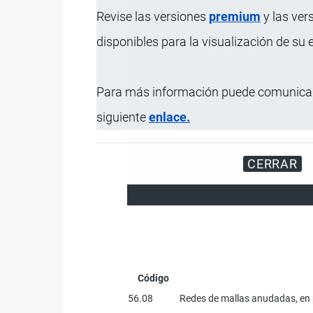
Revise las versiones
premium
y las ver
disponibles para la visualización de su
Para más información puede comunicar
siguiente
enlace.
CERRAR
Registre su Empresa en 
Código
56.08
Redes de mallas anudadas, en p