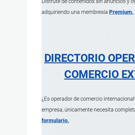
Disfrute de contenidos sin anuncios y o
adquiriendo una membresía
Premium.
56.08 Redes de
pieza, fabri
cordajes; rede
DIRECTORIO OPE
demás redes co
COMERCIO EX
ÍNDICE 
¿Es operador de comercio internacional?
empresa, únicamente necesita completar
formulario.