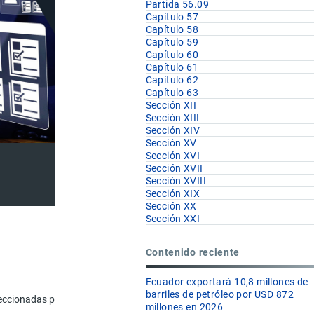
Partida 56.09
Capítulo 57
Capítulo 58
Capítulo 59
Capítulo 60
Capítulo 61
Capítulo 62
Capítulo 63
Sección XII
Sección XIII
Sección XIV
Sección XV
Sección XVI
Sección XVII
Sección XVIII
Sección XIX
Sección XX
Sección XXI
Contenido reciente
a
Ecuador exportará 10,8 millones de
barriles de petróleo por USD 872
eccionadas para la pesca y demás redes confeccionadas, de materia texti
millones en 2026