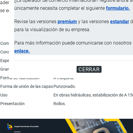
¿Es operador de comercio internacional? registre ahora 
además es resistente a los ataques biológicos y químicos que
únicamente necesita completar el siguiente
formulario.
se encuentran en el suelo.
Revise las versiones
premium
y las versiones
estandar
d
para la visualización de su empresa.
Característica
Para más información puede comunicarse con nosotros e
Composición
100% fibras de polipropileno.
enlace.
Construcción
Superposición de capas.
Espesor
1.5 mm
CERRAR
Gramaje
200 g/m2
Forma de fabricación
A maquina.
Forma de unión de las capas
Punzonado.
Uso
En obras hidráulicas, estabilización de A 1
Presentación
Rollos.