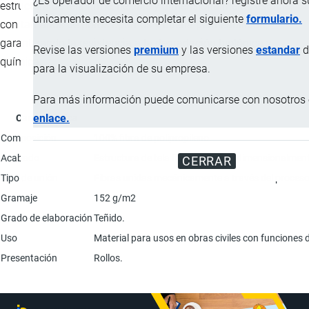
¿Es operador de comercio internacional? registre ahora 
estructura de tela firme, flexible y dimensionalmente estable,
únicamente necesita completar el siguiente
formulario.
con tamaños de poros óptimos y buena permeabilidad,
garantizando la resistencia a la degradación biológica y
Revise las versiones
premium
y las versiones
estandar
d
química.
para la visualización de su empresa.
Para más información puede comunicarse con nosotros e
enlace.
Característica
Composición
100% fibra de polipropileno.
Acabado
Estructura de tela firme, flexible y dimensionalmen
CERRAR
Tipo de unión
Fibras unidas mecánicamente a través del proceso 
Gramaje
152 g/m2
Grado de elaboración
Teñido.
Uso
Material para usos en obras civiles con funciones de
Presentación
Rollos.