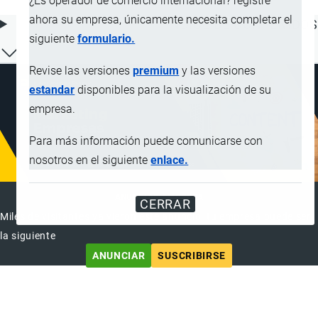
¿Es operador de comercio internacional? registre
ahora su empresa, únicamente necesita completar el
ÍNDICE DE CONTENIDOS
siguiente
formulario.
Revise las versiones
premium
y las versiones
estandar
disponibles para la visualización de su
empresa.
Para más información puede comunicarse con
nosotros en el siguiente
enlace.
ANUNCIAR EMPRESA
CERRAR
Miles de visitantes ya vieron este anuncio, tu empresa puede ser
la siguiente
ANUNCIAR
SUSCRIBIRSE