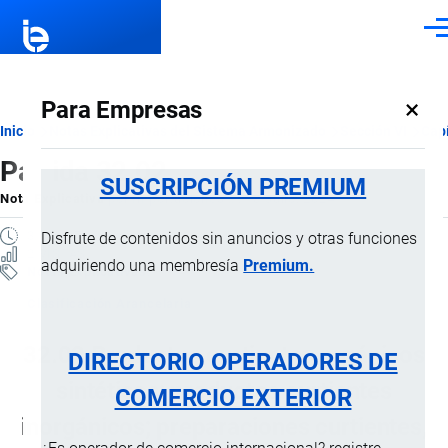
Pasar al contenido principal
Men
×
Para Empresas
Ruta
Inicio
Notas Explicativas del Sistema Armonizado
Sección VI
Capí
Partida 32.02
de
SUSCRIPCIÓN PREMIUM
Nota Explicativa
por
Importaciones …
, 18 Julio, 2024
navegación
3 MINUTOS
Disfrute de contenidos sin anuncios y otras funciones
2 VISTAS
adquiriendo una membresía
Premium.
Notas Explicativas
Clasificación Arancelaria
32.02 Productos curtientes orgánicos
DIRECTORIO OPERADORES DE
sintéticos; productos curtientes
COMERCIO EXTERIOR
inorgánicos; preparaciones curtientes,