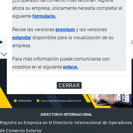
¿Es operador de comercio internacional? registre
incluso con productos curtientes
ahora su empresa, únicamente necesita completar el
naturales; preparaciones enzimáticas
siguiente
formulario.
para precurtido
Revise las versiones
premium
y las versiones
estandar
disponibles para la visualización de su
ÍNDICE DE CONTENIDOS
empresa.
Para más información puede comunicarse con
nosotros en el siguiente
enlace.
CERRAR
DIRECTORIO INTERNACIONAL
Registre su Empresa en el Directorio Internacional de Operadores
de Comercio Exterior