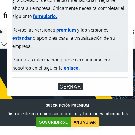
¿Es operador de comercio internacional? registre
similares, en pastillas, tubos, botes,
ahora su empresa, únicamente necesita completar el
frascos o en formas o envases similares
siguiente
formulario.
Revise las versiones
premium
y las versiones
ÍNDICE DE CONTENIDOS
estandar
disponibles para la visualización de su
empresa.
Para más información puede comunicarse con
nosotros en el siguiente
enlace.
CERRAR
SUSCRIPCIÓN PREMIUM
Disfrute de contenido sin anuncios y funciones adicionales
SUSCRIBIRSE
ANUNCIAR