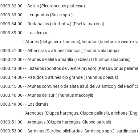
0303.32.00
- - Sollas (Pleuronectes platessa)
0303.33.00
- - Lenguados (Solea spp.)
0303.34.00
- - Rodaballos («turbots») (Psetta maxima)
0303.39.00
- - Los demás
- Atunes (del género Thunnus), listados (bonitos de vientre
0303.41.00
- - Albacoras o atunes blancos (Thunnus alalunga)
0303.42.00
- - Atunes de aleta amarilla (rabiles) (Thunnus albacares)
0303.43.00
- - Listados (bonitos de vientre rayado) (Katsuwonus pelami
0303.44.00
- - Patudos o atunes ojo grande (Thunnus obesus).
0303.45.00
- - Atunes comunes o de aleta azul, del Atlántico y del Pacíf
0303.46.00
- - Atunes del sur (Thunnus maccoyii)
0303.49.00
- - Los demás
- Arenques (Clupea harengus, Clupea pallasii), anchoas (Engr
0303.51.00
- - Arenques (Clupea harengus, Clupea pallasii)
0303.53.00
- - Sardinas (Sardina pilchardus, Sardinops spp.), sardinelas 