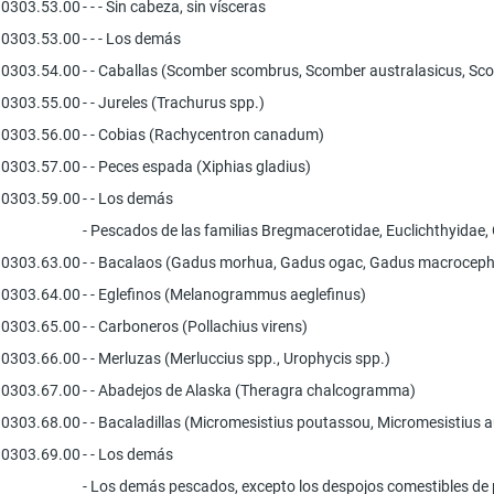
0303.53.00
- - - Sin cabeza, sin vísceras
0303.53.00
- - - Los demás
0303.54.00
- - Caballas (Scomber scombrus, Scomber australasicus, Sc
0303.55.00
- - Jureles (Trachurus spp.)
0303.56.00
- - Cobias (Rachycentron canadum)
0303.57.00
- - Peces espada (Xiphias gladius)
0303.59.00
- - Los demás
- Pescados de las familias Bregmacerotidae, Euclichthyidae
0303.63.00
- - Bacalaos (Gadus morhua, Gadus ogac, Gadus macroceph
0303.64.00
- - Eglefinos (Melanogrammus aeglefinus)
0303.65.00
- - Carboneros (Pollachius virens)
0303.66.00
- - Merluzas (Merluccius spp., Urophycis spp.)
0303.67.00
- - Abadejos de Alaska (Theragra chalcogramma)
0303.68.00
- - Bacaladillas (Micromesistius poutassou, Micromesistius a
0303.69.00
- - Los demás
- Los demás pescados, excepto los despojos comestibles de