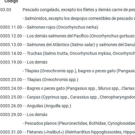
Código
03.03
Pescado congelado, excepto los filetes y demás carne de pes
- Salmónidos, excepto los despojos comestibles de pescado 
0303.11.00
- - Salmones rojos (Oncorhynchus nerka)
0303.12.00
- - Los demás salmones del Pacífico (Oncorhynchus gorbu
0303.13.00
- - Salmones del Atlántico (Salmo salar) y salmones del Dan
0303.14.00
- - Truchas (Salmo trutta, Oncorhynchus mykiss, Oncorhyn
0303.19.00
- - Los demás
- Tilapias (Oreochromis spp.), bagres o peces gato (Pangasiu
0303.23.00
- - Tilapias (Oreochromis spp.)
0303.24.00
- - Bagres o peces gato (Pangasius spp., Silurus spp., Clarias 
0303.25.00
- - Carpas (Cyprinus spp., Carassius spp., Ctenopharyngodo
0303.26.00
- - Anguilas (Anguilla spp.)
0303.29.00
- - Los demás
- Pescados planos (Pleuronectidae, Bothidae, Cynoglossidae
0303.31.00
- - Fletanes («halibut») (Reinhardtius hippoglossoides, Hip