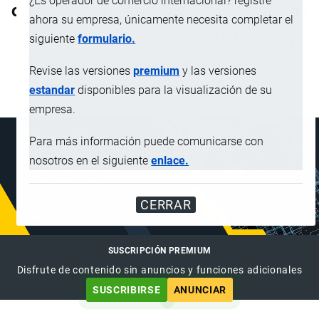
¿Es operador de comercio internacional? registre
o en salmuera; invertebrados acuáticos
ahora su empresa, únicamente necesita completar el
ahumados, excepto los crustáceos y
siguiente
formulario.
moluscos, incluso cocidos antes o
Revise las versiones
premium
y las versiones
durante el ahumado
estandar
disponibles para la visualización de su
empresa.
Para más información puede comunicarse con
nosotros en el siguiente
enlace.
CERRAR
SUSCRIPCIÓN PREMIUM
Disfrute de contenido sin anuncios y funciones adicionales
SUSCRIBIRSE
ANUNCIAR