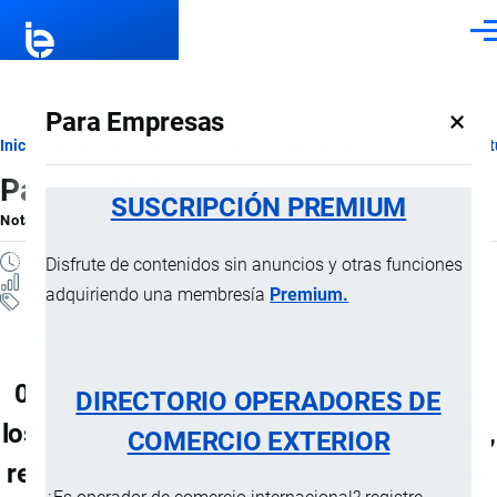
Pasar al contenido principal
Men
×
Para Empresas
Ruta
Inicio
Notas Explicativas del Sistema Armonizado
Sección I
Capít
Partida 03.08
de
SUSCRIPCIÓN PREMIUM
Nota Explicativa
por
Importaciones …
, 16 Julio, 2024
navegación
1 MINUTO
Disfrute de contenidos sin anuncios y otras funciones
2 VISTAS
adquiriendo una membresía
Premium.
Notas Explicativas
Clasificación Arancelaria
03.08 Invertebrados acuáticos, excepto
DIRECTORIO OPERADORES DE
los crustáceos y moluscos, vivos, frescos,
COMERCIO EXTERIOR
refrigerados, congelados, secos, salados