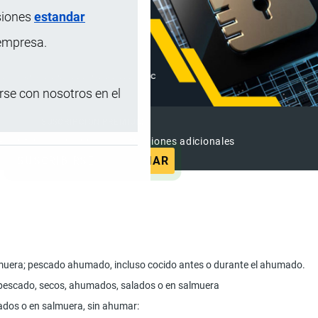
siones
estandar
 empresa.
se con nosotros en el
SUSCRIPCIÓN PREMIUM
e contenido sin anuncios y funciones adicionales
SUSCRIBIRSE
ANUNCIAR
muera; pescado ahumado, incluso cocido antes o durante el ahumado.
e pescado, secos, ahumados, salados o en salmuera
lados o en salmuera, sin ahumar: