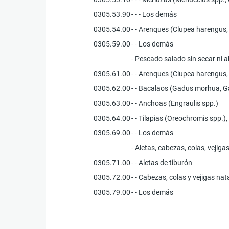
0305.53.90
- - - Los demás
0305.54.00
- - Arenques (Clupea harengus,
0305.59.00
- - Los demás
- Pescado salado sin secar ni 
0305.61.00
- - Arenques (Clupea harengus, 
0305.62.00
- - Bacalaos (Gadus morhua, 
0305.63.00
- - Anchoas (Engraulis spp.)
0305.64.00
- - Tilapias (Oreochromis spp.)
0305.69.00
- - Los demás
- Aletas, cabezas, colas, veji
0305.71.00
- - Aletas de tiburón
0305.72.00
- - Cabezas, colas y vejigas na
0305.79.00
- - Los demás