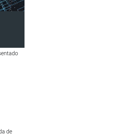
esentado
da de