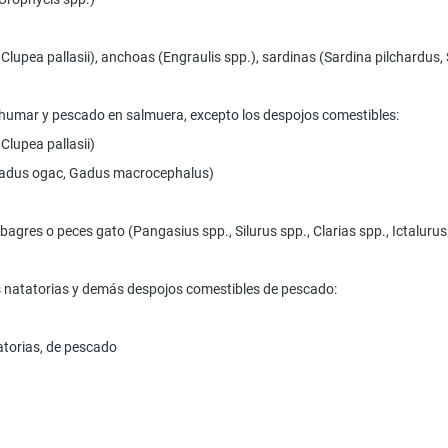
 Clupea pallasii), anchoas (Engraulis spp.), sardinas (Sardina pilchardus
ahumar y pescado en salmuera, excepto los despojos comestibles:
Clupea pallasii)
Gadus ogac, Gadus macrocephalus)
, bagres o peces gato (Pangasius spp., Silurus spp., Clarias spp., Ictal
gas natatorias y demás despojos comestibles de pescado:
tatorias, de pescado