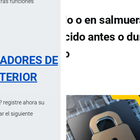
tras funciones
o seco, salado o en salmuer
, incluso cocido antes o du
el ahumado
RADORES DE
TERIOR
DE CONTENIDOS
 registre ahora su
 el siguiente