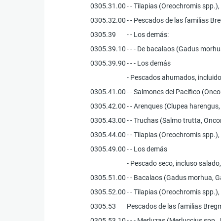
0305.31.00
- - Tilapias (Oreochromis spp.)
0305.32.00
- - Pescados de las familias B
0305.39
- - Los demás:
0305.39.10
- - - De bacalaos (Gadus mor
0305.39.90
- - - Los demás
- Pescados ahumados, incluidos
0305.41.00
- - Salmones del Pacífico (O
0305.42.00
- - Arenques (Clupea harengus, 
0305.43.00
- - Truchas (Salmo trutta, O
0305.44.00
- - Tilapias (Oreochromis spp.)
0305.49.00
- - Los demás
- Pescado seco, incluso salado
0305.51.00
- - Bacalaos (Gadus morhua, 
0305.52.00
- - Tilapias (Oreochromis spp.)
0305.53
Pescados de las familias Breg
0305.53.10
- - - Merluzas (Merluccius spp.,