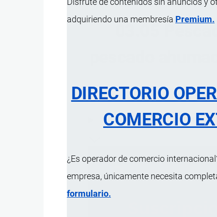
Disfrute de contenidos sin anuncios y o
adquiriendo una membresía
Premium.
03.05 Pescad
pescado ahumado
DIRECTORIO OPE
COMERCIO EX
ÍNDICE 
¿Es operador de comercio internacional?
empresa, únicamente necesita completar
formulario.