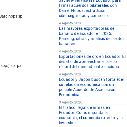
Javier Milei visitará Ecuador para
firmar acuerdos bilaterales con
Daniel Noboa: extradición,
ciberseguridad y comercio
, Sardinops spp.), sardinelas (Sardinella spp.), espadines (Sprattus spr
4 Agosto, 2026
Las mayores exportadoras de
banano de Ecuador en 2025:
Ranking, cifras y análisis del sector
bananero
4 Agosto, 2026
Exportaciones de oro en Ecuador: El
desafío de aprovechar el precio
urus spp.), carpas (Cyprinus spp., Carassius spp., Ctenopharyngodon idell
récord del mercado internacional
4 Agosto, 2026
Ecuador y Japón buscan fortalecer
su relación económica con un
posible Acuerdo de Asociación
Económica
3 Agosto, 2026
El tráfico ilegal de armas en
Ecuador: Cómo impacta la
economía, el comercio exterior y la
inversión