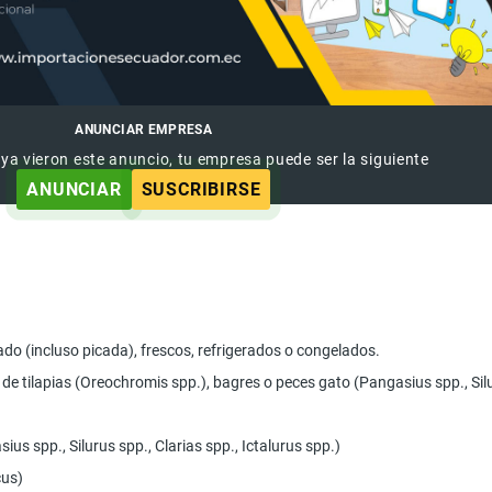
ANUNCIAR EMPRESA
 ya vieron este anuncio, tu empresa puede ser la siguiente
ANUNCIAR
SUSCRIBIRSE
do (incluso picada), frescos, refrigerados o congelados.
os de tilapias (Oreochromis spp.), bagres o peces gato (Pangasius spp., S
ius spp., Silurus spp., Clarias spp., Ictalurus spp.)
cus)