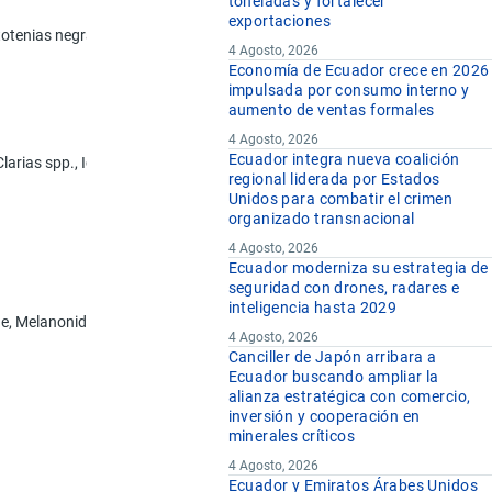
toneladas y fortalecer
exportaciones
otenias negras) (Dissostichus spp.)
4 Agosto, 2026
Economía de Ecuador crece en 2026
impulsada por consumo interno y
aumento de ventas formales
4 Agosto, 2026
Ecuador integra nueva coalición
 Clarias spp., Ictalurus spp.), carpas (Cyprinus spp., Carassius spp., Ct
regional liderada por Estados
Unidos para combatir el crimen
organizado transnacional
4 Agosto, 2026
Ecuador moderniza su estrategia de
seguridad con drones, radares e
inteligencia hasta 2029
ae, Melanonidae, Merlucciidae, Moridae y Muraenolepididae:
4 Agosto, 2026
Canciller de Japón arribara a
Ecuador buscando ampliar la
alianza estratégica con comercio,
inversión y cooperación en
minerales críticos
4 Agosto, 2026
Ecuador y Emiratos Árabes Unidos