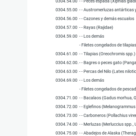
0304.54.00
- - Peces espada (Xiphias glad
0304.55.00
- - Austromerluzas antárticas
0304.56.00
- - Cazones y demás escualos
0304.57.00
- - Rayas (Rajidae)
0304.59.00
- - Los demás
- Filetes congelados de tilapi
0304.61.00
- - Tilapias (Oreochromis spp.)
0304.62.00.
- - Bagres o peces gato (Pangas
0304.63.00
- - Percas del Nilo (Lates niloti
0304.69.00
- - Los demás
- Filetes congelados de pesca
0304.71.00
- - Bacalaos (Gadus morhua,
0304.72.00
- - Eglefinos (Melanogrammus 
0304.73.00
- - Carboneros (Pollachius vire
0304.74.00
- - Merluzas (Merluccius spp., 
0304.75.00
- - Abadejos de Alaska (Ther