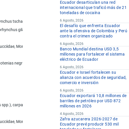
Ecuador desarticulan una red
internacional que traficó más de 21
toneladas de cocaína
6 Agosto, 2026
hynchus tschawytscha, Oncorhynchus kisutch, Oncorhynchus masou y Onc
El desafío que enfrenta Ecuador
corhynchus gilae, Oncorhynchus apache y Oncorhynchus chrysogaster)
ante la ofensiva de Colombia y Perú
contra el crimen organizado
6 Agosto, 2026
lucciidae, Moridae y Muraenolepididae
Banco Mundial destina USD 3,5
millones para fortalecer el sistema
eléctrico de Ecuador
otenias negras) (Dissostichus spp.)
6 Agosto, 2026
Ecuador e Israel fortalecen su
alianza con acuerdos de seguridad,
comercio e inversión
6 Agosto, 2026
Ecuador exportará 10,8 millones de
barriles de petróleo por USD 872
urus spp.), carpas (Cyprinus spp., Carassius spp., Ctenopharyngodon idell
millones en 2026
4 Agosto, 2026
Zafra azucarera 2026-2027 de
lucciidae, Moridae y Muraenolepididae
Ecuador prevé producir 530 mil