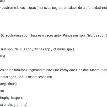
ius)
 y austromerluzas negras (merluzas negras, bacalaos de profundidad, not
as (Oreochromis spp.), bagres o peces gato (Pangasius spp., Silurus spp.,
ius spp., Silurus spp., Clarias spp., Ictalurus spp.)
cus)
dos de las familias Bregmacerotidae, Euclichthyidae, Gadidae, Macrourid
 Gadus ogac, Gadus macrocephalus)
aeglefinus)
ns)
Urophycis spp.):
agra chalcogramma)