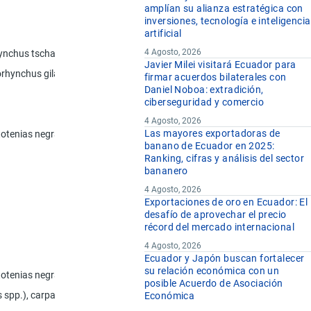
amplían su alianza estratégica con
inversiones, tecnología e inteligencia
artificial
4 Agosto, 2026
hynchus tschawytscha, Oncorhynchus kisutch, Oncorhynchus masou y Onc
Javier Milei visitará Ecuador para
corhynchus gilae, Oncorhynchus apache y Oncorhynchus chrysogaster)
firmar acuerdos bilaterales con
Daniel Noboa: extradición,
ciberseguridad y comercio
4 Agosto, 2026
Las mayores exportadoras de
otenias negras) (Dissostichus spp.)
banano de Ecuador en 2025:
Ranking, cifras y análisis del sector
bananero
4 Agosto, 2026
Exportaciones de oro en Ecuador: El
desafío de aprovechar el precio
récord del mercado internacional
4 Agosto, 2026
Ecuador y Japón buscan fortalecer
su relación económica con un
otenias negras) (Dissostichus spp.)
posible Acuerdo de Asociación
urus spp.), carpas (Cyprinus spp., Carassius spp., Ctenopharyngodon idell
Económica