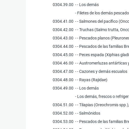
0304.39.00
- - Los demás
- Filetes de los demás pescado
0304.41.00
- - Salmones del pacífico (O
0304.42.00
- - Truchas (Salmo trutta, O
0304.43.00
- - Pescados planos (Pleurone
0304.44.00
- - Pescados de las familias 
0304.45.00
- - Peces espada (Xiphias glad
0304.46.00
- - Austromerluzas antárticas
0304.47.00
- - Cazones y demás escualos
0304.48.00
- - Rayas (Rajidae)
0304.49.00
- - Los demás
- Los demás, frescos o refrige
0304.51.00
- - Tilapias (Oreochromis spp.
0304.52.00
- - Salmónidos
0304.53.00
- - Pescados de las familias 