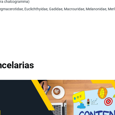
agra chalcogramma)
Bregmacerotidae, Euclichthyidae, Gadidae, Macrouridae, Melanonidae, Me
celarias