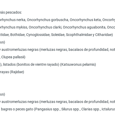
emás pescados:
ncorhynchus nerka, Oncorhynchus gorbuscha, Oncorhynchus keta, Oncor
ncorhynchus mykiss, Oncorhynchus clarki, Oncorhynchus aguabonita, On
ctidae, Bothidae, Cynoglossidae, Soleidae, Scophthalmidae y Citharidae)
ius)
 y austromerluzas negras (merluzas negras, bacalaos de profundidad, not
 Clupea pallasii)
s), listados (bonitos de vientre rayado) (Katsuwonus pelamis)
 rayas (Rajidae)
ius)
 y austromerluzas negras (merluzas negras, bacalaos de profundidad, not
), bagres o peces gato (Pangasius spp., Silurus spp., Clarias spp., Ictal