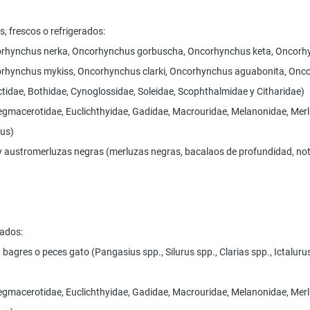
s, frescos o refrigerados:
ncorhynchus nerka, Oncorhynchus gorbuscha, Oncorhynchus keta, Oncor
ncorhynchus mykiss, Oncorhynchus clarki, Oncorhynchus aguabonita, On
ctidae, Bothidae, Cynoglossidae, Soleidae, Scophthalmidae y Citharidae)
Bregmacerotidae, Euclichthyidae, Gadidae, Macrouridae, Melanonidae, Mer
ius)
 y austromerluzas negras (merluzas negras, bacalaos de profundidad, not
rados:
), bagres o peces gato (Pangasius spp., Silurus spp., Clarias spp., Ictal
Bregmacerotidae, Euclichthyidae, Gadidae, Macrouridae, Melanonidae, Mer