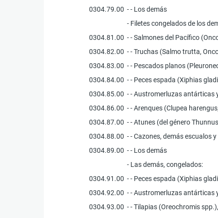
0304.79.00
- - Los demás
- Filetes congelados de los d
0304.81.00
- - Salmones del Pacífico (O
0304.82.00
- - Truchas (Salmo trutta, O
0304.83.00
- - Pescados planos (Pleurone
0304.84.00
- - Peces espada (Xiphias glad
0304.85.00
- - Austromerluzas antárticas
0304.86.00
- - Arenques (Clupea harengus,
0304.87.00
- - Atunes (del género Thunnu
0304.88.00
- - Cazones, demás escualos y
0304.89.00
- - Los demás
- Las demás, congelados:
0304.91.00
- - Peces espada (Xiphias glad
0304.92.00
- - Austromerluzas antárticas
0304.93.00
- - Tilapias (Oreochromis spp.