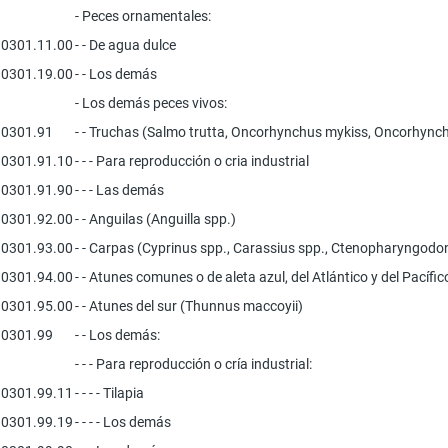
- Peces ornamentales:
0301.11.00
- - De agua dulce
0301.19.00
- - Los demás
- Los demás peces vivos:
0301.91
- - Truchas (Salmo trutta, Oncorhynchus mykiss, Oncorhyn
0301.91.10
- - - Para reproducción o cria industrial
0301.91.90
- - - Las demás
0301.92.00
- - Anguilas (Anguilla spp.)
0301.93.00
- - Carpas (Cyprinus spp., Carassius spp., Ctenopharyngodon
0301.94.00
- - Atunes comunes o de aleta azul, del Atlántico y del Pacíf
0301.95.00
- - Atunes del sur (Thunnus maccoyii)
0301.99
- - Los demás:
- - - Para reproducción o cría industrial:
0301.99.11
- - - - Tilapia
0301.99.19
- - - - Los demás