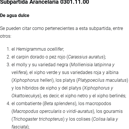
Subpartida Arancelaria 0301.11.00
De agua dulce
Se pueden citar como pertenecientes a esta subpartida, entre
otros:
el
Hemigrammus ocellifer
;
el carpin dorado o pez rojo (
Carassius auratus
);
el molly y su variedad negra (
Mollienisia latipinna y
velifera
), el xipho verde y sus variedades roja y albina
(
Xiphophorus helleri
), los platys (
Platypoecilus maculatus
)
y los híbridos de xipho y del platys (
Xiphophorus y
Okattoiecukys
), es decir, el xipho netro y el xipho berlinés;
el combatiente (
Beta splendens
), los macropodos
(
Macropodus opercularis o viridi-auratus
), los gouramis
(
Trichogaster trichopterus
) y los colises (
Colisa lalia y
fasciata
);