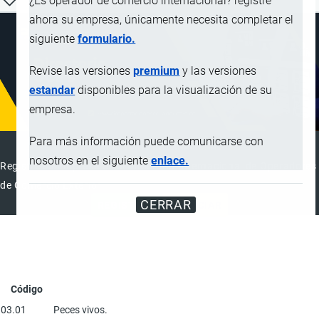
¿Es operador de comercio internacional? registre
ahora su empresa, únicamente necesita completar el
siguiente
formulario.
Revise las versiones
premium
y las versiones
estandar
disponibles para la visualización de su
empresa.
Para más información puede comunicarse con
DIRECTORIO INTERNACIONAL
nosotros en el siguiente
enlace.
Registre su Empresa en el Directorio Internacional de Operadores
de Comercio Exterior
CERRAR
REGISTRAR
ANUNCIAR
Código
03.01
Peces vivos.