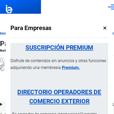
Pasar al contenido principal
Men
×
Para Empresas
Ruta
Inicio
Notas Explicativas del Sistema Armonizado
Sección I
Capít
Partida 03.01
de
SUSCRIPCIÓN PREMIUM
Nota Explicativa
por
Importaciones …
, 16 Julio, 2024
navegación
2 MINUTOS
Disfrute de contenidos sin anuncios y otras funciones
3 VISTAS
adquiriendo una membresía
Premium.
Notas Explicativas
Clasificación Arancelaria
03.01 Peces vivos
DIRECTORIO OPERADORES DE
COMERCIO EXTERIOR
ÍNDICE DE CONTENIDOS