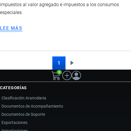
impuestos al valor agregado e impuestos a los consumos
especiales.
LEE MÁS
SOBRE
IMPORTACIÓN
DE
BIENES
PARA
1
Siguiente
Paginación
DISCAPACITADOS
0
página
CATEGORÍAS
Clasificación Arancelaria
Documentos de Acompañamiento
Documentos de Soporte
Exportaciones
Importaciones