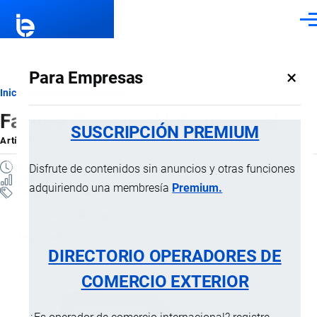
Pasar al contenido principal
Men
×
Para Empresas
Ruta
Inicio
Despacho Aduanero
Factura Comercial Internacional
de
SUSCRIPCIÓN PREMIUM
Artículo
por
Jaime Mise
, 12 Septiembre, 2024
navegación
2 MINUTOS
Disfrute de contenidos sin anuncios y otras funciones
254 VISTAS
adquiriendo una membresía
Premium.
Despacho Aduanero
Documentos de Soporte
Importaciones
DIRECTORIO OPERADORES DE
COMERCIO EXTERIOR