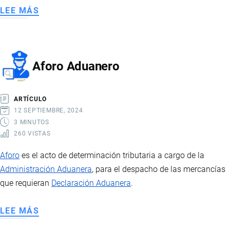
LEE MÁS
SOBRE
REGISTROS
Y
NOTIFICACIONES
Aforo Aduanero
SANITARIAS
ARTÍCULO
12 SEPTIEMBRE, 2024
3 MINUTOS
260 VISTAS
Aforo
es el acto de determinación tributaria a cargo de la
Administración Aduanera
, para el despacho de las mercancías
que requieran
Declaración Aduanera
.
LEE MÁS
SOBRE
AFORO