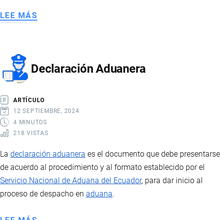
LEE MÁS
SOBRE
PÓLIZA
DE
SEGURO
Declaración Aduanera
INTERNACIONAL
ARTÍCULO
12 SEPTIEMBRE, 2024
4 MINUTOS
218 VISTAS
La
declaración aduanera
es el documento que debe presentarse
de acuerdo al procedimiento y al formato establecido por el
Servicio Nacional de Aduana del Ecuador
, para dar inicio al
proceso de despacho en
aduana
.