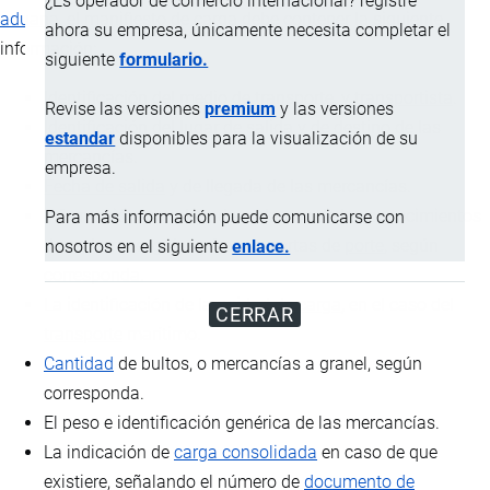
¿Es operador de comercio internacional? registre
aduana
, el manifiesto de carga debe contener la siguiente
ahora su empresa, únicamente necesita completar el
información:
siguiente
formulario.
Identificación del medio de transporte, y
transportista
.
Revise las versiones
premium
y las versiones
Identificación del lugar de salida y de destino de las
estandar
disponibles para la visualización de su
mercancías.
empresa.
Fecha de salida
y de llegada de las mercancías.
Información completa de cada uno de los conocimientos
Para más información puede comunicarse con
de embarque, guías aéreas o cartas de
porte
, según
nosotros en el siguiente
enlace.
corresponda.
La identificación de la
unidad de carga
, en el caso del
CERRAR
transporte
marítimo.
Cantidad
de bultos, o mercancías a granel, según
corresponda.
El peso e identificación genérica de las mercancías.
La indicación de
carga consolidada
en caso de que
existiere, señalando el número de
documento de