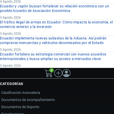
4 Agosto, 2026
Ecuador y Japón buscan fortalecer su relación económica con un
posible Acuerdo de Asociación Económica
3 Agosto, 2026
El tráfico ilegal de armas en Ecuador: Cómo impacta la economía, el
comercio exterior y la inversión
3 Agosto, 2026
Ecuador implementa nuevas subastas de la Aduana: Así podrán
comprarse mercancías y vehículos decomisados por el Estado
3 Agosto, 2026
Ecuador fortalece su estrategia comercial con nuevos acuerdos
internacionales y busca ampliar su acceso a mercados clave
3 Agosto, 2026
0
CATEGORÍAS
Clasificación Arancelaria
Documentos de Acompañamiento
Documentos de Soporte
Exportaciones