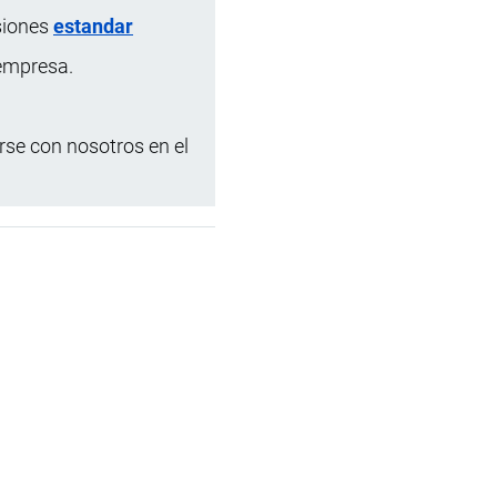
siones
estandar
 empresa.
se con nosotros en el