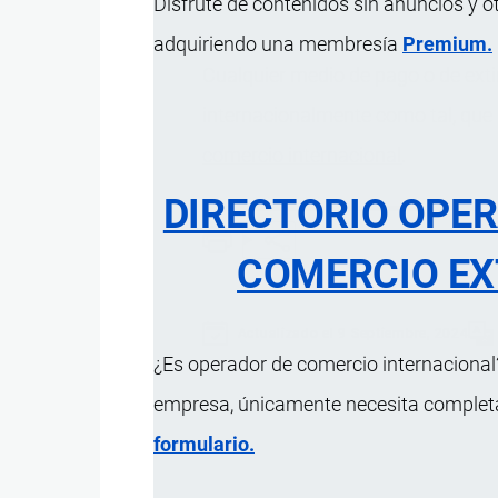
Disfrute de contenidos sin anuncios y o
adquiriendo una membresía
Premium.
Cualquier medio de pago o de ext
internacionalmente como tal, que 
comercio internacional
.
DIRECTORIO OPE
COMERCIO EX
Actualizado el 9 Septiembre, 2024
¿Es operador de comercio internacional?
empresa, únicamente necesita completar
formulario.