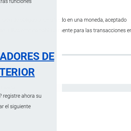
tras funciones
inción de obligaciones cifrado en una moneda, aceptado
se utiliza emplea habitualmente para las transacciones e
RADORES DE
TERIOR
Español
 registre ahora su
 el siguiente