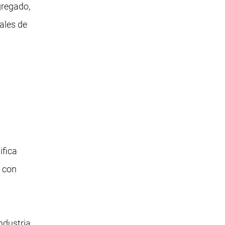
gregado,
ales de
ifica
s con
ndustria