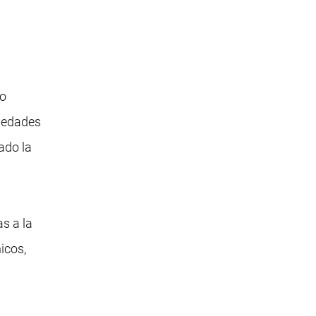
ao
rmedades
ado la
s a la
icos,