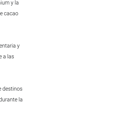
mium y la
de cacao
entaria y
e a las
e destinos
durante la