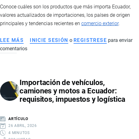
CALCULAN
Conoce cuáles son los productos que más importa Ecuador,
valores actualizados de importaciones, los países de origen
principales y tendencias recientes en
comercio exterior
.
LEE MÁS
SOBRE
INICIE SESIÓN
o
REGISTRESE
para enviar
comentarios
PRINCIPALES
PRODUCTOS
IMPORTADOS
POR
Importación de vehículos,
ECUADOR,
camiones y motos a Ecuador:
ESTADÍSTICAS
requisitos, impuestos y logística
Y
PAÍSES
DE
ARTÍCULO
ORIGEN
26 ABRIL, 2026
4 MINUTOS