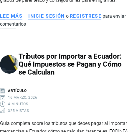
grados de parentesco y consejos útiles para emigrantes.
LEE MÁS
SOBRE
INICIE SESIÓN
o
REGISTRESE
para enviar
comentarios
CÓMO
REGISTRAR
EL
NÚCLEO
Tributos por Importar a Ecuador:
FAMILIAR
Qué Impuestos se Pagan y Cómo
Y
se Calculan
ENVIAR
PAQUETES
DESDE
ARTÍCULO
EL
16 MARZO, 2026
EXTERIOR
4 MINUTOS
325 VISTAS
SIN
ARANCELES
Guía completa sobre los tributos que debes pagar al importar
mercancías a Ecuador, cómo se calculan (aranceles, FODINFA,