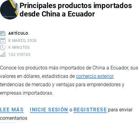
Principales productos importados
CATEGORÍAS,
desde China a Ecuador
COSTOS
Y
REQUISITOS
ARTÍCULO
8 MARZO, 2026
4 MINUTOS
102 VISTAS
Conoce los productos más importados de China a Ecuador, sus
valores en dólares, estadísticas de
comercio exterior
,
tendencias de mercado y ventajas para emprendedores y
empresas importadoras.
LEE MÁS
SOBRE
INICIE SESIÓN
o
REGISTRESE
para enviar
comentarios
PRINCIPALES
PRODUCTOS
IMPORTADOS