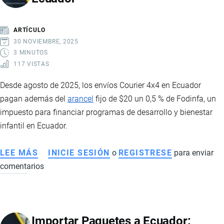
ARANCELES
Y
ARTÍCULO
GUÍA
30 NOVIEMBRE, 2025
PARA
3 MINUTOS
117 VISTAS
IMPORTAR
PRENDAS
Desde agosto de 2025, los envíos Courier 4x4 en Ecuador
DE
pagan además del
arancel
fijo de $20 un 0,5 % de Fodinfa, un
VESTIR
impuesto para financiar programas de desarrollo y bienestar
infantil en Ecuador.
LEE MÁS
SOBRE
INICIE SESIÓN
o
REGISTRESE
para enviar
comentarios
FODINFA
PARA
PAQUETES
4
Importar Paquetes a Ecuador:
X