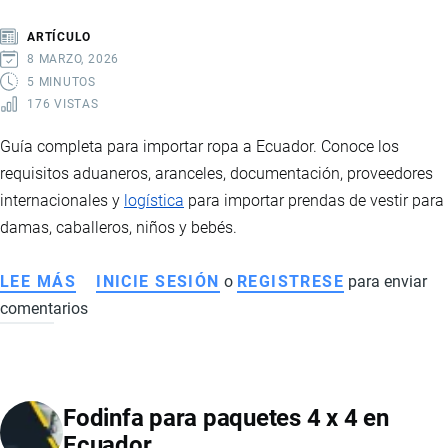
LOGÍSTICA
ARTÍCULO
DEL
8 MARZO, 2026
SECTOR
5 MINUTOS
176 VISTAS
FLORÍCOLA
Guía completa para importar ropa a Ecuador. Conoce los
requisitos aduaneros, aranceles, documentación, proveedores
internacionales y
logística
para importar prendas de vestir para
damas, caballeros, niños y bebés.
LEE MÁS
SOBRE
INICIE SESIÓN
o
REGISTRESE
para enviar
comentarios
IMPORTACIÓN
DE
ROPA
A
Fodinfa para paquetes 4 x 4 en
ECUADOR:
Ecuador
REQUISITOS,