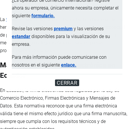
¿Es operador de comercio internacional? registre
ahora su empresa, únicamente necesita completar el
siguiente
formulario.
La
transformación
digital en Ecuador ha impulsado el uso de
herramientas que permiten validar documentos sin necesidad
Revise las versiones
premium
y las versiones
de papel. Entre ellas, la
firma electrónica
destaca como un
estandar
disponibles para la visualización de su
mecanismo seguro, legal y eficiente para empresas,
empresa.
profesionales y ciudadanos.
Para más información puede comunicarse con
Marco legal de la firma electrónica en
nosotros en el siguiente
enlace.
Ecuador
CERRAR
En Ecuador, la firma electrónica está regulada por la Ley de
Comercio Electrónico, Firmas Electrónicas y Mensajes de
Datos. Esta normativa reconoce que una firma electrónica
válida tiene el mismo efecto jurídico que una firma manuscrita,
siempre que cumpla con los requisitos técnicos y de