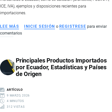
ICE, IVA), ejemplos y disposiciones recientes para
importaciones.
LEE MÁS
SOBRE
INICIE SESIÓN
o
REGISTRESE
para enviar
comentarios
TRIBUTOS
POR
IMPORTAR
A
Principales Productos Importados
ECUADOR:
por Ecuador, Estadísticas y Países
QUÉ
de Origen
IMPUESTOS
SE
PAGAN
ARTÍCULO
Y
9 MARZO, 2026
CÓMO
4 MINUTOS
312 VISTAS
SE