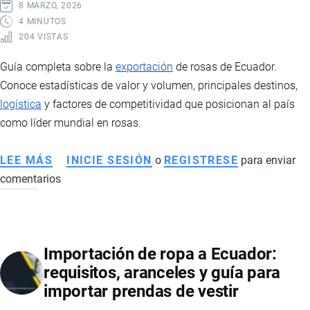
IMPUESTOS
8 MARZO, 2026
Y
4 MINUTOS
204 VISTAS
LOGÍSTICA
Guía completa sobre la
exportación
de rosas de Ecuador.
Conoce estadísticas de valor y volumen, principales destinos,
logística
y factores de competitividad que posicionan al país
como líder mundial en rosas.
LEE MÁS
SOBRE
INICIE SESIÓN
o
REGISTRESE
para enviar
comentarios
EXPORTACIÓN
DE
ROSAS
DE
Importación de ropa a Ecuador:
ECUADOR:
requisitos, aranceles y guía para
ESTADÍSTICAS,
importar prendas de vestir
MERCADOS
Y