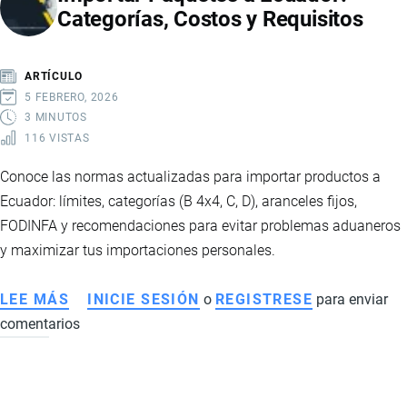
Categorías, Costos y Requisitos
4
EN
ECUADOR
ARTÍCULO
5 FEBRERO, 2026
3 MINUTOS
116 VISTAS
Conoce las normas actualizadas para importar productos a
Ecuador: límites, categorías (B 4x4, C, D), aranceles fijos,
FODINFA y recomendaciones para evitar problemas aduaneros
y maximizar tus importaciones personales.
LEE MÁS
SOBRE
INICIE SESIÓN
o
REGISTRESE
para enviar
comentarios
IMPORTAR
PAQUETES
A
ECUADOR: