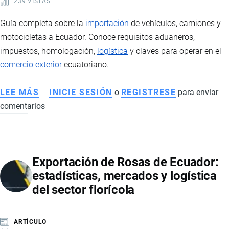
239 VISTAS
Guía completa sobre la
importación
de vehículos, camiones y
motocicletas a Ecuador. Conoce requisitos aduaneros,
impuestos, homologación,
logística
y claves para operar en el
comercio exterior
ecuatoriano.
LEE MÁS
SOBRE
INICIE SESIÓN
o
REGISTRESE
para enviar
comentarios
IMPORTACIÓN
DE
VEHÍCULOS,
CAMIONES
Exportación de Rosas de Ecuador:
Y
estadísticas, mercados y logística
MOTOS
del sector florícola
A
ECUADOR:
REQUISITOS,
ARTÍCULO