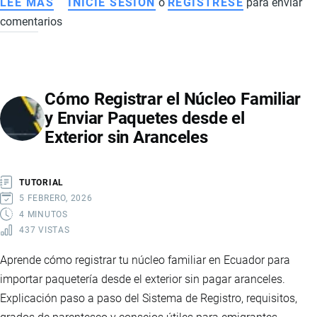
LEE MÁS
SOBRE
INICIE SESIÓN
o
REGISTRESE
para enviar
comentarios
CÓMO
REGISTRAR
EL
NÚCLEO
Cómo Registrar el Núcleo Familiar
FAMILIAR
y Enviar Paquetes desde el
Y
Exterior sin Aranceles
ENVIAR
PAQUETES
DESDE
TUTORIAL
EL
5 FEBRERO, 2026
EXTERIOR
4 MINUTOS
437 VISTAS
SIN
ARANCELES
Aprende cómo registrar tu núcleo familiar en Ecuador para
importar paquetería desde el exterior sin pagar aranceles.
Explicación paso a paso del Sistema de Registro, requisitos,