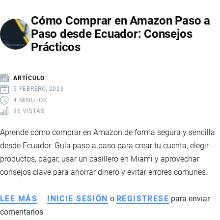
DESDE
Cómo Comprar en Amazon Paso a
CHINA
Paso desde Ecuador: Consejos
A
Prácticos
ECUADOR
ARTÍCULO
5 FEBRERO, 2026
4 MINUTOS
96 VISTAS
Aprende cómo comprar en Amazon de forma segura y sencilla
desde Ecuador. Guía paso a paso para crear tu cuenta, elegir
productos, pagar, usar un casillero en Miami y aprovechar
consejos clave para ahorrar dinero y evitar errores comunes.
LEE MÁS
SOBRE
INICIE SESIÓN
o
REGISTRESE
para enviar
comentarios
CÓMO