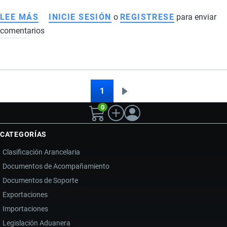
LEE MÁS
SOBRE
INICIE SESIÓN
o
REGISTRESE
para enviar
comentarios
LAS
MEJORES
TIENDAS
PARA
COMPRAR
1
Siguiente
Paginación
EN
0
página
ESTADOS
UNIDOS
CATEGORÍAS
Y
Clasificación Arancelaria
RECIBIR
Documentos de Acompañamiento
EN
Documentos de Soporte
ECUADOR
Exportaciones
Importaciones
Legislación Aduanera