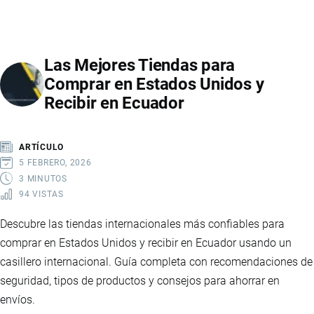
COMPRAR
EN
AMAZON
Las Mejores Tiendas para
PASO
Comprar en Estados Unidos y
A
Recibir en Ecuador
PASO
DESDE
ECUADOR:
ARTÍCULO
CONSEJOS
5 FEBRERO, 2026
PRÁCTICOS
3 MINUTOS
94 VISTAS
Descubre las tiendas internacionales más confiables para
comprar en Estados Unidos y recibir en Ecuador usando un
casillero internacional. Guía completa con recomendaciones de
seguridad, tipos de productos y consejos para ahorrar en
envíos.