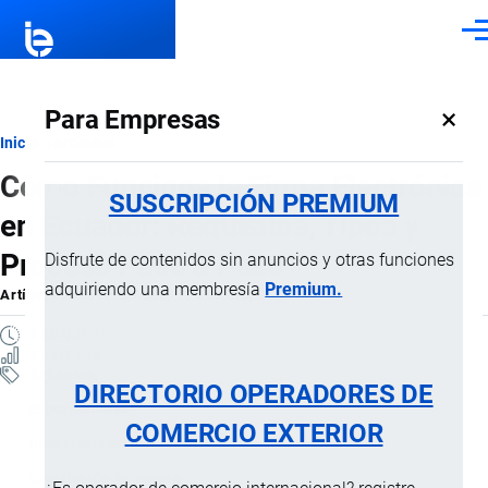
Pasar al contenido principal
Men
×
Para Empresas
Ruta
Inicio
Artículos
Cómo Funciona la Firma Electrónica
de
SUSCRIPCIÓN PREMIUM
en Ecuador: Requisitos, Tipos y
navegación
Proceso Paso a Paso
Disfrute de contenidos sin anuncios y otras funciones
adquiriendo una membresía
Premium.
Artículo
por
Jaime Mise
, 19 Febrero, 2026
3 MINUTOS
51 VISTAS
Artículos
DIRECTORIO OPERADORES DE
Exportaciones
COMERCIO EXTERIOR
Importaciones
Legislación Aduanera