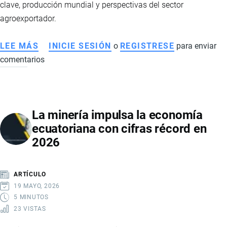
clave, producción mundial y perspectivas del sector
agroexportador.
LEE MÁS
SOBRE
INICIE SESIÓN
o
REGISTRESE
para enviar
comentarios
EL
CACAO
ECUATORIANO
PIERDE
La minería impulsa la economía
IMPULSO
ecuatoriana con cifras récord en
TRAS
2026
EL
BOOM
HISTÓRICO:
ARTÍCULO
CAÍDA
19 MAYO, 2026
DE
5 MINUTOS
23 VISTAS
PRECIOS
GOLPEA