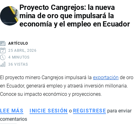
Proyecto Cangrejos: la nueva
ELECTRÓNICA
mina de oro que impulsará la
EN
economía y el empleo en Ecuador
ECUADOR:
REQUISITOS,
TIPOS
ARTÍCULO
Y
25 ABRIL, 2026
PROCESO
4 MINUTOS
36 VISTAS
PASO
A
El proyecto minero Cangrejos impulsará la
exportación
de oro
PASO
en Ecuador, generará empleo y atraerá inversión millonaria.
Conoce su impacto económico y proyecciones.
LEE MÁS
SOBRE
INICIE SESIÓN
o
REGISTRESE
para enviar
comentarios
PROYECTO
CANGREJOS:
LA