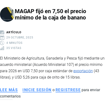
NUEVA
MAGAP fijó en 7,50 el precio
MINA
mínimo de la caja de banano
DE
ORO
QUE
ARTÍCULO
IMPULSARÁ
29 OCTUBRE, 2025
LA
4 MINUTOS
35 VISTAS
ECONOMÍA
Y
El Ministerio de Agricultura, Ganadería y Pesca fijó mediante un
EL
acuerdo ministerial (Acuerdo Ministerial 107) el precio mínimo
EMPLEO
para 2026 en USD 7,50 por caja estándar de
exportación
(43
EN
libras), y USD 5,26 para caja de orito de 15 libras.
ECUADOR
LEE MÁS
SOBRE
INICIE SESIÓN
o
REGISTRESE
para enviar
comentarios
MAGAP
FIJÓ