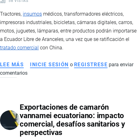
58 VISTAS
FLORÍCOLA
Tractores,
insumos
médicos, transformadores eléctricos,
impresoras industriales, bicicletas, cámaras digitales, carros,
motos, juguetes, lámparas, entre productos podrán importarse
a Ecuador Libre de Aranceles, una vez que se ratificación el
tratado comercial
con China.
LEE MÁS
SOBRE
INICIE SESIÓN
o
REGISTRESE
para enviar
comentarios
PRODUCTOS
NEGOCIADOS
EN
EL
Exportaciones de camarón
TRATADO
vannamei ecuatoriano: impacto
DE
comercial, desafíos sanitarios y
LIBRE
perspectivas
COMERCIO