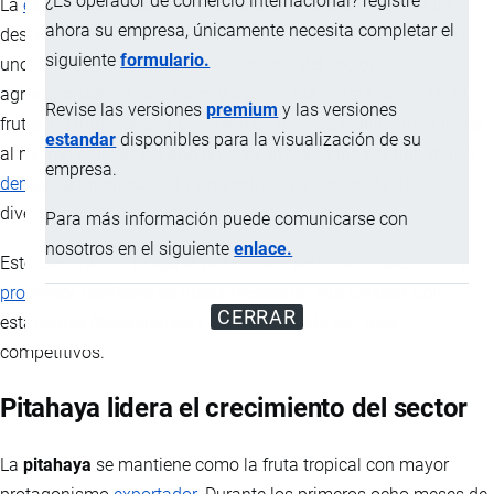
¿Es operador de comercio internacional? registre
La
exportación
ecuatoriana de frutas tropicales registra un
ahora su empresa, únicamente necesita completar el
desempeño destacado durante 2025, consolidándose como
siguiente
formulario.
uno de los segmentos más dinámicos del sector
agroexportador. Entre enero y agosto, las ventas externas de
Revise las versiones
premium
y las versiones
frutas no tradicionales crecieron de manera significativa frente
estandar
disponibles para la visualización de su
al mismo período del año anterior, impulsadas por una mayor
empresa.
demanda
internacional y una estrategia sostenida de
diversificación de mercados.
Para más información puede comunicarse con
nosotros en el siguiente
enlace.
Este crecimiento refleja el posicionamiento de Ecuador como
proveedor
confiable de frutas frescas de alta calidad, con
CERRAR
estándares fitosanitarios y logísticos cada vez más
competitivos.
Pitahaya lidera el crecimiento del sector
La
pitahaya
se mantiene como la fruta tropical con mayor