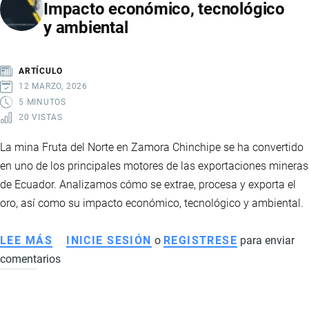
Impacto económico, tecnológico
EN
y ambiental
2026:
CHINA
Y
ARTÍCULO
RUSIA
12 MARZO, 2026
IMPULSAN
5 MINUTOS
20 VISTAS
NUEVOS
MERCADOS
La mina Fruta del Norte en Zamora Chinchipe se ha convertido
PESE
en uno de los principales motores de las exportaciones mineras
A
de Ecuador. Analizamos cómo se extrae, procesa y exporta el
LA
oro, así como su impacto económico, tecnológico y ambiental.
CAÍDA
DE
LEE MÁS
SOBRE
INICIE SESIÓN
o
REGISTRESE
para enviar
INGRESOS
comentarios
FRUTA
DEL
NORTE