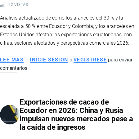
22 VISTAS
Análisis actualizado de cómo los aranceles del 30 % y la
escalada a 50 % entre Ecuador y Colombia, y los aranceles en
Estados Unidos afectan las exportaciones ecuatorianas, con
cifras, sectores afectados y perspectivas comerciales 2026.
LEE MÁS
SOBRE
INICIE SESIÓN
o
REGISTRESE
para enviar
comentarios
IMPACTO
Y
CONTEXTO
DE
Exportaciones de cacao de
ARANCELES
Ecuador en 2026: China y Rusia
ENTRE
impulsan nuevos mercados pese a
ECUADOR,
la caída de ingresos
COLOMBIA
Y