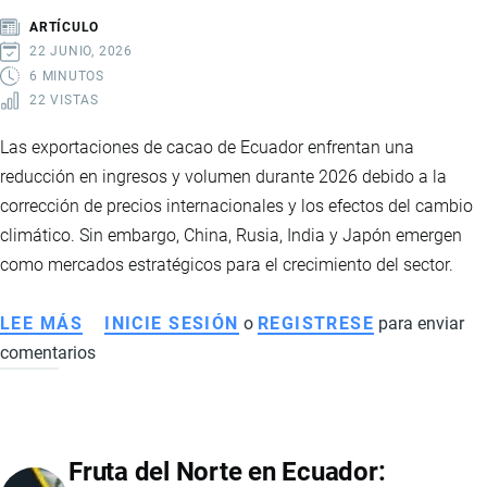
ESTADOS
ARTÍCULO
UNIDOS
22 JUNIO, 2026
6 MINUTOS
22 VISTAS
Las exportaciones de cacao de Ecuador enfrentan una
reducción en ingresos y volumen durante 2026 debido a la
corrección de precios internacionales y los efectos del cambio
climático. Sin embargo, China, Rusia, India y Japón emergen
como mercados estratégicos para el crecimiento del sector.
LEE MÁS
SOBRE
INICIE SESIÓN
o
REGISTRESE
para enviar
comentarios
EXPORTACIONES
DE
CACAO
DE
Fruta del Norte en Ecuador:
ECUADOR