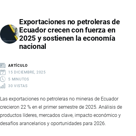
EN
7,50
Exportaciones no petroleras de
EL
Ecuador crecen con fuerza en
PRECIO
2025 y sostienen la economía
MÍNIMO
nacional
DE
LA
CAJA
ARTÍCULO
DE
15 DICIEMBRE, 2025
BANANO
5 MINUTOS
30 VISTAS
Las exportaciones no petroleras no mineras de Ecuador
crecieron 22 % en el primer semestre de 2025. Análisis de
productos líderes, mercados clave, impacto económico y
desafíos arancelarios y oportunidades para 2026.