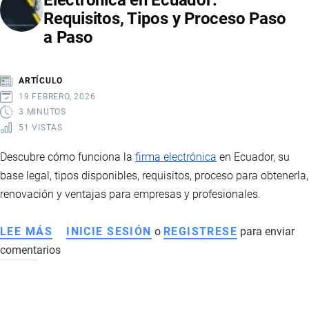
Electrónica en Ecuador:
Requisitos, Tipos y Proceso Paso
COMERCIAL,
a Paso
DESAFÍOS
SANITARIOS
Y
ARTÍCULO
PERSPECTIVAS
19 FEBRERO, 2026
3 MINUTOS
51 VISTAS
Descubre cómo funciona la
firma electrónica
en Ecuador, su
base legal, tipos disponibles, requisitos, proceso para obtenerla,
renovación y ventajas para empresas y profesionales.
LEE MÁS
SOBRE
INICIE SESIÓN
o
REGISTRESE
para enviar
comentarios
CÓMO
FUNCIONA
LA
FIRMA