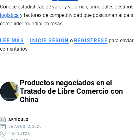
Conoce estadísticas de valor y volumen, principales destinos,
logística
y factores de competitividad que posicionan al país
como líder mundial en rosas.
LEE MÁS
SOBRE
INICIE SESIÓN
o
REGISTRESE
para enviar
comentarios
EXPORTACIÓN
DE
ROSAS
DE
Productos negociados en el
ECUADOR:
Tratado de Libre Comercio con
ESTADÍSTICAS,
China
MERCADOS
Y
LOGÍSTICA
ARTÍCULO
DEL
26 AGOSTO, 2025
SECTOR
4 MINUTOS