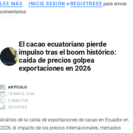
LEE MÁS
SOBRE
INICIE SESIÓN
o
REGISTRESE
para enviar
comentarios
EXPORTACIONES
NO
PETROLERAS
DE
El cacao ecuatoriano pierde
ECUADOR
impulso tras el boom histórico:
CRECEN
caída de precios golpea
CON
exportaciones en 2026
FUERZA
EN
2025
ARTÍCULO
Y
18 MAYO, 2026
SOSTIENEN
5 MINUTOS
28 VISTAS
LA
ECONOMÍA
Análisis de la caída de exportaciones de cacao en Ecuador en
NACIONAL
2026, el impacto de los precios internacionales, mercados