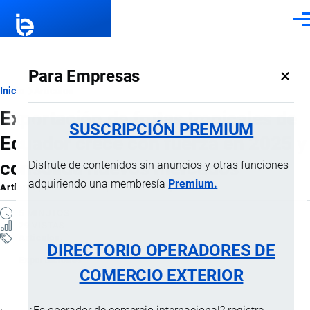
Pasar al contenido principal
Men
×
Para Empresas
Ruta
Inicio
Artículos
Exportación de frutas tropicales de
de
SUSCRIPCIÓN PREMIUM
Ecuador crece con fuerza en 2025 y
navegación
consolida nuevos mercados
Disfrute de contenidos sin anuncios y otras funciones
adquiriendo una membresía
Premium.
Artículo
por
Jaime Mise
, 15 Diciembre, 2025
5 MINUTOS
29 VISTAS
Artículos
DIRECTORIO OPERADORES DE
Exportaciones
COMERCIO EXTERIOR