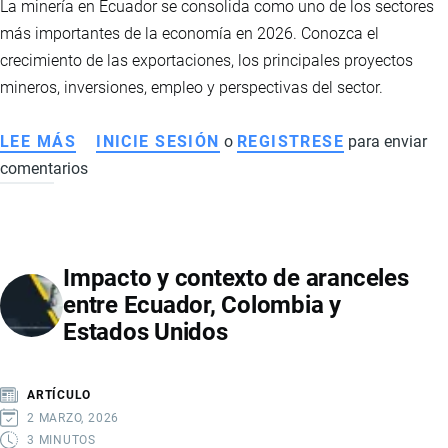
La minería en Ecuador se consolida como uno de los sectores
EXPORTACIONES
más importantes de la economía en 2026. Conozca el
EN
crecimiento de las exportaciones, los principales proyectos
2026
mineros, inversiones, empleo y perspectivas del sector.
LEE MÁS
SOBRE
INICIE SESIÓN
o
REGISTRESE
para enviar
comentarios
LA
MINERÍA
IMPULSA
LA
Impacto y contexto de aranceles
ECONOMÍA
entre Ecuador, Colombia y
ECUATORIANA
Estados Unidos
CON
CIFRAS
RÉCORD
ARTÍCULO
EN
2 MARZO, 2026
2026
3 MINUTOS