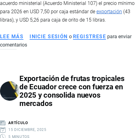
acuerdo ministerial (Acuerdo Ministerial 107) el precio mínimo
EMPLEO
para 2026 en USD 7,50 por caja estándar de
exportación
(43
EN
libras), y USD 5,26 para caja de orito de 15 libras.
ECUADOR
LEE MÁS
SOBRE
INICIE SESIÓN
o
REGISTRESE
para enviar
comentarios
MAGAP
FIJÓ
EN
7,50
Exportación de frutas tropicales
EL
de Ecuador crece con fuerza en
PRECIO
2025 y consolida nuevos
MÍNIMO
mercados
DE
LA
CAJA
ARTÍCULO
DE
15 DICIEMBRE, 2025
BANANO
5 MINUTOS