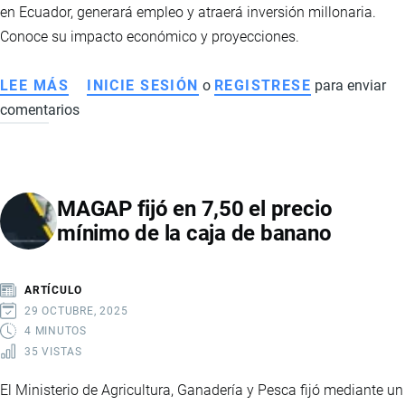
PASO
en Ecuador, generará empleo y atraerá inversión millonaria.
Conoce su impacto económico y proyecciones.
LEE MÁS
SOBRE
INICIE SESIÓN
o
REGISTRESE
para enviar
comentarios
PROYECTO
CANGREJOS:
LA
NUEVA
MAGAP fijó en 7,50 el precio
MINA
mínimo de la caja de banano
DE
ORO
QUE
ARTÍCULO
IMPULSARÁ
29 OCTUBRE, 2025
LA
4 MINUTOS
35 VISTAS
ECONOMÍA
Y
El Ministerio de Agricultura, Ganadería y Pesca fijó mediante un
EL