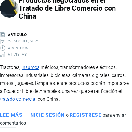
Productos negociados en el
Tratado de Libre Comercio con
ESTADÍSTICAS,
China
MERCADOS
Y
LOGÍSTICA
ARTÍCULO
DEL
26 AGOSTO, 2025
SECTOR
4 MINUTOS
61 VISTAS
FLORÍCOLA
Tractores,
insumos
médicos, transformadores eléctricos,
impresoras industriales, bicicletas, cámaras digitales, carros,
motos, juguetes, lámparas, entre productos podrán importarse
a Ecuador Libre de Aranceles, una vez que se ratificación el
tratado comercial
con China.
LEE MÁS
SOBRE
INICIE SESIÓN
o
REGISTRESE
para enviar
comentarios
PRODUCTOS
NEGOCIADOS