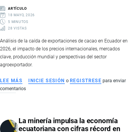
EN
ARTÍCULO
2025
18 MAYO, 2026
Y
5 MINUTOS
28 VISTAS
CONSOLIDA
NUEVOS
Análisis de la caída de exportaciones de cacao en Ecuador en
MERCADOS
2026, el impacto de los precios internacionales, mercados
clave, producción mundial y perspectivas del sector
agroexportador.
LEE MÁS
SOBRE
INICIE SESIÓN
o
REGISTRESE
para enviar
comentarios
EL
CACAO
ECUATORIANO
PIERDE
La minería impulsa la economía
IMPULSO
ecuatoriana con cifras récord en
TRAS