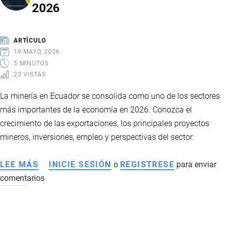
2026
EL
BOOM
HISTÓRICO:
ARTÍCULO
CAÍDA
19 MAYO, 2026
DE
5 MINUTOS
23 VISTAS
PRECIOS
GOLPEA
La minería en Ecuador se consolida como uno de los sectores
EXPORTACIONES
más importantes de la economía en 2026. Conozca el
EN
crecimiento de las exportaciones, los principales proyectos
2026
mineros, inversiones, empleo y perspectivas del sector.
LEE MÁS
SOBRE
INICIE SESIÓN
o
REGISTRESE
para enviar
comentarios
LA
MINERÍA
IMPULSA
LA