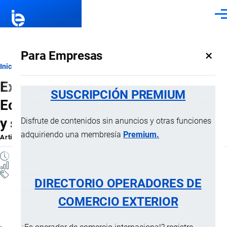
Pasar al contenido principal
Men
×
Para Empresas
Ruta
Inicio
Artículos
Exportaciones no petroleras de
de
SUSCRIPCIÓN PREMIUM
Ecuador crecen con fuerza en 2025
navegación
y sostienen la economía nacional
Disfrute de contenidos sin anuncios y otras funciones
adquiriendo una membresía
Premium.
Artículo
por
Jaime Mise
, 15 Diciembre, 2025
5 MINUTOS
30 VISTAS
Artículos
DIRECTORIO OPERADORES DE
Exportaciones
COMERCIO EXTERIOR