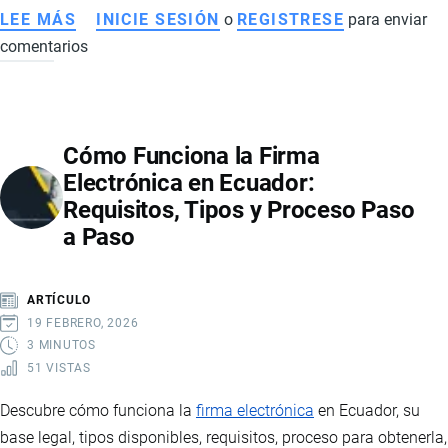
LEE MÁS
SOBRE
INICIE SESIÓN
o
REGISTRESE
para enviar
comentarios
EXPORTACIONES
DE
CAMARÓN
VANNAMEI
Cómo Funciona la Firma
ECUATORIANO:
Electrónica en Ecuador:
IMPACTO
Requisitos, Tipos y Proceso Paso
COMERCIAL,
a Paso
DESAFÍOS
SANITARIOS
Y
ARTÍCULO
PERSPECTIVAS
19 FEBRERO, 2026
3 MINUTOS
51 VISTAS
Descubre cómo funciona la
firma electrónica
en Ecuador, su
base legal, tipos disponibles, requisitos, proceso para obtenerla,