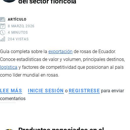
del sector florícola
ARTÍCULO
8 MARZO, 2026
4 MINUTOS
204 VISTAS
Guía completa sobre la
exportación
de rosas de Ecuador.
Conoce estadísticas de valor y volumen, principales destinos,
logística
y factores de competitividad que posicionan al país
como líder mundial en rosas.
LEE MÁS
SOBRE
INICIE SESIÓN
o
REGISTRESE
para enviar
comentarios
EXPORTACIÓN
DE
ROSAS
DE
ECUADOR: