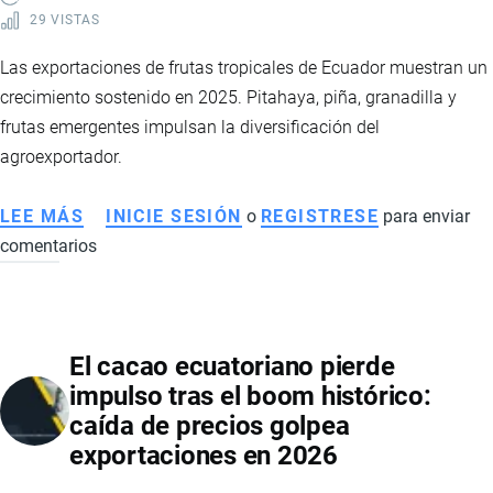
29 VISTAS
Las exportaciones de frutas tropicales de Ecuador muestran un
crecimiento sostenido en 2025. Pitahaya, piña, granadilla y
frutas emergentes impulsan la diversificación del
agroexportador.
LEE MÁS
SOBRE
INICIE SESIÓN
o
REGISTRESE
para enviar
comentarios
EXPORTACIÓN
DE
FRUTAS
TROPICALES
El cacao ecuatoriano pierde
DE
impulso tras el boom histórico:
ECUADOR
caída de precios golpea
CRECE
exportaciones en 2026
CON
FUERZA