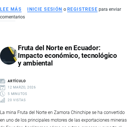
LEE MÁS
SOBRE
INICIE SESIÓN
o
REGISTRESE
para enviar
comentarios
EXPORTACIONES
DE
CACAO
DE
Fruta del Norte en Ecuador:
ECUADOR
Impacto económico, tecnológico
EN
y ambiental
2026:
CHINA
Y
ARTÍCULO
RUSIA
12 MARZO, 2026
IMPULSAN
5 MINUTOS
20 VISTAS
NUEVOS
MERCADOS
La mina Fruta del Norte en Zamora Chinchipe se ha convertido
PESE
en uno de los principales motores de las exportaciones mineras
A