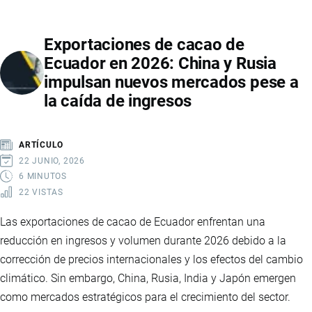
CONTEXTO
DE
Exportaciones de cacao de
ARANCELES
Ecuador en 2026: China y Rusia
ENTRE
impulsan nuevos mercados pese a
ECUADOR,
la caída de ingresos
COLOMBIA
Y
ESTADOS
ARTÍCULO
UNIDOS
22 JUNIO, 2026
6 MINUTOS
22 VISTAS
Las exportaciones de cacao de Ecuador enfrentan una
reducción en ingresos y volumen durante 2026 debido a la
corrección de precios internacionales y los efectos del cambio
climático. Sin embargo, China, Rusia, India y Japón emergen
como mercados estratégicos para el crecimiento del sector.