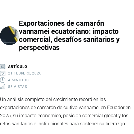
EN
EL
Exportaciones de camarón
TRATADO
vannamei ecuatoriano: impacto
DE
comercial, desafíos sanitarios y
LIBRE
perspectivas
COMERCIO
CON
CHINA
ARTÍCULO
21 FEBRERO, 2026
4 MINUTOS
58 VISTAS
Un análisis completo del crecimiento récord en las
exportaciones de camarón de cultivo vannamei en Ecuador en
2025, su impacto económico, posición comercial global y los
retos sanitarios e institucionales para sostener su liderazgo.