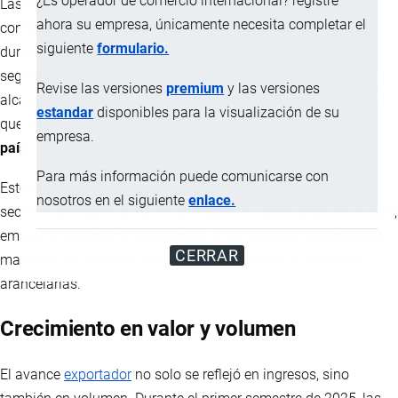
¿Es operador de comercio internacional? registre
Las exportaciones no petroleras no mineras se consolidaron
ahora su empresa, únicamente necesita completar el
como el principal motor del
comercio exterior
ecuatoriano
siguiente
formulario.
durante el primer semestre de 2025. Entre enero y junio, este
segmento registró un crecimiento interanual del
22 % en valor
,
Revise las versiones
premium
y las versiones
alcanzando aproximadamente
12 600 millones de dólares
, lo
estandar
disponibles para la visualización de su
que representó cerca del
67 % del total de exportaciones del
empresa.
país
.
Para más información puede comunicarse con
Este desempeño confirma la creciente relevancia de los
nosotros en el siguiente
enlace.
sectores productivos no extractivos en la generación de divisas,
empleo y dinamismo económico, en un contexto internacional
CERRAR
marcado por mayores exigencias comerciales y tensiones
arancelarias.
Crecimiento en valor y volumen
El avance
exportador
no solo se reflejó en ingresos, sino