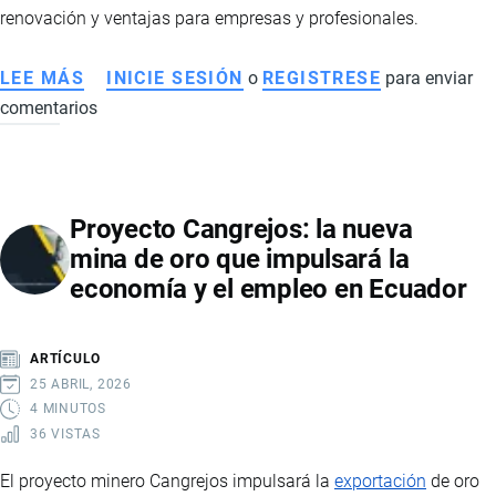
renovación y ventajas para empresas y profesionales.
LEE MÁS
SOBRE
INICIE SESIÓN
o
REGISTRESE
para enviar
comentarios
CÓMO
FUNCIONA
LA
FIRMA
Proyecto Cangrejos: la nueva
ELECTRÓNICA
mina de oro que impulsará la
EN
economía y el empleo en Ecuador
ECUADOR:
REQUISITOS,
TIPOS
ARTÍCULO
Y
25 ABRIL, 2026
PROCESO
4 MINUTOS
36 VISTAS
PASO
A
El proyecto minero Cangrejos impulsará la
exportación
de oro