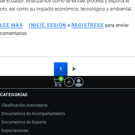
de Ecuador. Analizamos cómo se extrae, procesa y exporta el
LA
oro, así como su impacto económico, tecnológico y ambiental.
CAÍDA
DE
LEE MÁS
SOBRE
INICIE SESIÓN
o
REGISTRESE
para enviar
INGRESOS
comentarios
FRUTA
DEL
NORTE
EN
ECUADOR:
1
Siguiente
Paginación
IMPACTO
0
página
ECONÓMICO,
TECNOLÓGICO
CATEGORÍAS
Y
Clasificación Arancelaria
AMBIENTAL
Documentos de Acompañamiento
Documentos de Soporte
Exportaciones