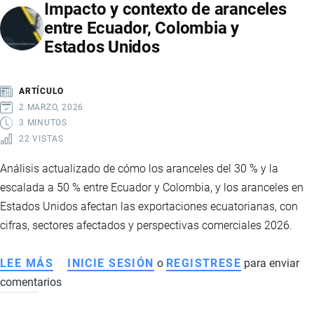
Impacto y contexto de aranceles
ECONOMÍA
entre Ecuador, Colombia y
ECUATORIANA
Estados Unidos
CON
CIFRAS
RÉCORD
ARTÍCULO
EN
2 MARZO, 2026
2026
3 MINUTOS
22 VISTAS
Análisis actualizado de cómo los aranceles del 30 % y la
escalada a 50 % entre Ecuador y Colombia, y los aranceles en
Estados Unidos afectan las exportaciones ecuatorianas, con
cifras, sectores afectados y perspectivas comerciales 2026.
LEE MÁS
SOBRE
INICIE SESIÓN
o
REGISTRESE
para enviar
comentarios
IMPACTO
Y