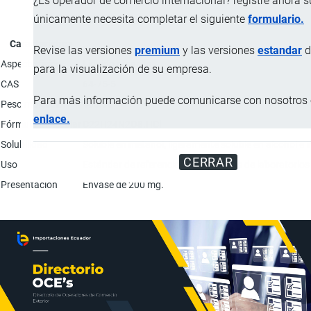
¿Es operador de comercio internacional? registre ahora 
únicamente necesita completar el siguiente
formulario.
Característica
Revise las versiones
premium
y las versiones
estandar
d
Aspecto físico
Líquido amarillo.
para la visualización de su empresa.
CAS
64-75-5
Para más información puede comunicarse con nosotros e
Peso molecular
480.90
enlace.
Fórmula molecular
C22H24N2O8.HCl
Solubilidad
Soluble en metanol, ligeramente soluble en alcohol e 
CERRAR
Uso
Estándar de referencia; Para pruebas de laboratorios 
Presentación
Envase de 200 mg.