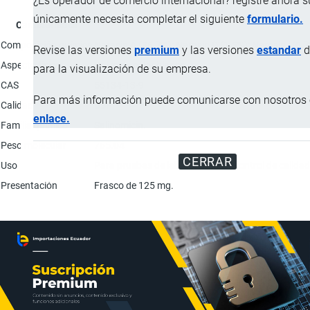
¿Es operador de comercio internacional? registre ahora 
únicamente necesita completar el siguiente
formulario.
Característica
Composición química
Narasin A (86.7%); Narasin D (1.5%); Narasin l (0.7
Revise las versiones
premium
y las versiones
estandar
d
Aspecto físico
Polvo de color blanco.
para la visualización de su empresa.
CAS
55134-13-9
Para más información puede comunicarse con nosotros e
Calidad
USP
enlace.
Familia química
Salinomicin.
Peso molecular
765.04
CERRAR
Uso
Para pruebas de laboratorios de control de calidad
Presentación
Frasco de 125 mg.