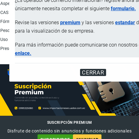
¿Es operador de comercio internacional? registre ahora 
Aspecto físico
Polvo.
únicamente necesita completar el siguiente
formulario.
CAS
81103-11-9
Fórmula química
C38H69NO13
Revise las versiones
premium
y las versiones
estandar
d
Peso molecular
747.95
para la visualización de su empresa.
Uso
Estándar de referencia.
Para más información puede comunicarse con nosotros e
Presentación
Frascos de 10 mg.
enlace.
CERRAR
SUSCRIPCIÓN PREMIUM
Disfrute de contenido sin anuncios y funciones adicionales