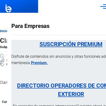
Pasar al contenido principal
Men
Para Empresas
Ruta
Inicio
Subpartidas Arancelarias
Claritromicina - Identity
de
SUSCRIPCIÓN PREMIUM
Subpartida Arancelaria
por
Importaciones …
, 30 Junio, 2025
navegación
1 MINUTO
Disfrute de contenidos sin anuncios y otras funciones a
0 VISTAS
membresía
Premium.
Clasificación Arancelaria
Clarithromycin Identity (USP).
DIRECTORIO OPERADORES DE CO
EXTERIOR
Característica
Descripción