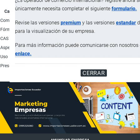
¿Es operador de comercio internacional? registre ahora 
únicamente necesita completar el siguiente
formulario.
Característica
Composición
Oxitetraciclina Clorhidrato 96%; Impureza 4%.
Revise las versiones
premium
y las versiones
estandar
d
Fórmula molecular
C22H25ClN2O9
para la visualización de su empresa.
CAS
2058-46-0
Para más información puede comunicarse con nosotros e
Aspecto
Polvo color amarillo.
enlace.
Uso
Mezclar en el alimento de 2-5 mg/kg de la biomasa po
Presentación
Tambores de fibra de 25 kg.
CERRAR