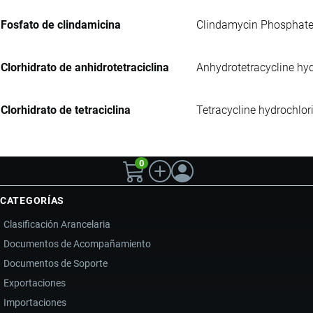
Fosfato de clindamicina
Clindamycin Phosphate UP
Clorhidrato de anhidrotetraciclina
Anhydrotetracycline hyd
Clorhidrato de tetraciclina
Tetracycline hydrochlor
0
CATEGORÍAS
Clasificación Arancelaria
Documentos de Acompañamiento
Documentos de Soporte
Exportaciones
Importaciones