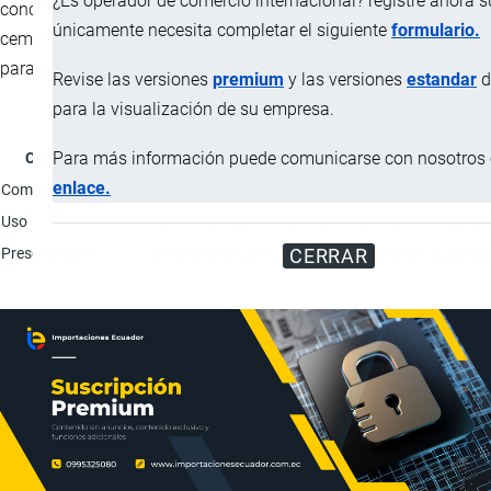
¿Es operador de comercio internacional? registre ahora 
concreto, logrando la obtención de concretos (mezcla de
únicamente necesita completar el siguiente
formulario.
cemento, grava, arena, y agua) de consistencia fluida o bien
para conseguir fuertes reducciones de agua de amasado.
Revise las versiones
premium
y las versiones
estandar
d
para la visualización de su empresa.
Para más información puede comunicarse con nosotros e
Característica
enlace.
Composición química
Mezcla a base de policarboxilato con adición de fo
Uso
Aditivo reductor de agua para concretos en genera
Presentación
Tambores de 200 litros; Contenedores de 1000 litro
CERRAR