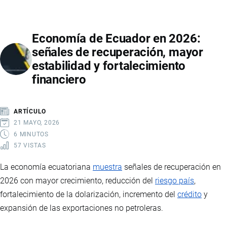
MOTOS
EN
Economía de Ecuador en 2026:
ECUADOR
señales de recuperación, mayor
2026:
estabilidad y fortalecimiento
VENTAS
financiero
RÉCORD,
MARCAS
LÍDERES,
ARTÍCULO
PRECIOS
21 MAYO, 2026
Y
6 MINUTOS
57 VISTAS
PAÍSES
DE
La economía ecuatoriana
muestra
señales de recuperación en
IMPORTACIÓN
2026 con mayor crecimiento, reducción del
riesgo país
,
fortalecimiento de la dolarización, incremento del
crédito
y
expansión de las exportaciones no petroleras.