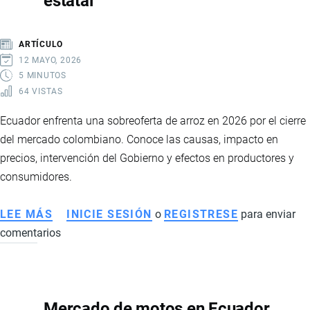
estatal
NUEVA
HOJA
ARTÍCULO
DE
12 MAYO, 2026
RUTA
5 MINUTOS
64 VISTAS
DEL
GOBIERNO
Ecuador enfrenta una sobreoferta de arroz en 2026 por el cierre
PARA
del mercado colombiano. Conoce las causas, impacto en
ENFRENTAR
precios, intervención del Gobierno y efectos en productores y
EL
consumidores.
CRIMEN
ORGANIZADO
LEE MÁS
SOBRE
INICIE SESIÓN
o
REGISTRESE
para enviar
EN
comentarios
SOBREOFERTA
ECUADOR
DE
ARROZ
EN
Mercado de motos en Ecuador
ECUADOR