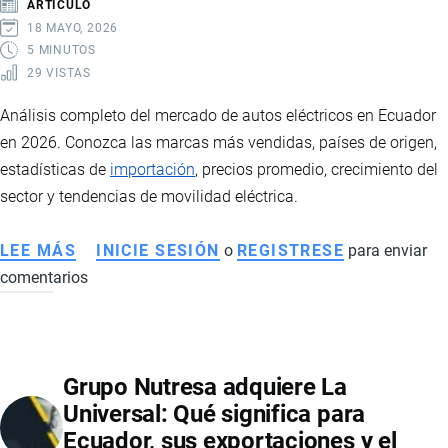
ARTÍCULO
MARCAS
18 MAYO, 2026
NACIONALES
5 MINUTOS
29 VISTAS
Análisis completo del mercado de autos eléctricos en Ecuador
en 2026. Conozca las marcas más vendidas, países de origen,
estadísticas de
importación
, precios promedio, crecimiento del
sector y tendencias de movilidad eléctrica.
LEE MÁS
SOBRE
INICIE SESIÓN
o
REGISTRESE
para enviar
comentarios
AUTOS
ELÉCTRICOS
EN
ECUADOR:
Grupo Nutresa adquiere La
EL
Universal: Qué significa para
MERCADO
Ecuador, sus exportaciones y el
VIVE