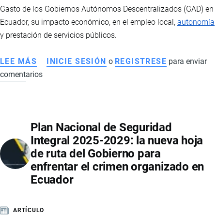
Gasto de los Gobiernos Autónomos Descentralizados (GAD) en
Ecuador, su impacto económico, en el empleo local,
autonomía
y prestación de servicios públicos.
LEE MÁS
SOBRE
INICIE SESIÓN
o
REGISTRESE
para enviar
comentarios
REFORMA
AL
COOTAD
EN
Plan Nacional de Seguridad
ECUADOR:
Integral 2025-2029: la nueva hoja
IMPLICACIONES
de ruta del Gobierno para
ECONÓMICAS,
enfrentar el crimen organizado en
EMPLEO
Ecuador
Y
FINANZAS
LOCALES
ARTÍCULO