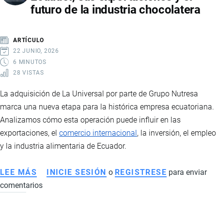
futuro de la industria chocolatera
UN
CRECIMIENTO
HISTÓRICO
ARTÍCULO
IMPULSADO
22 JUNIO, 2026
POR
6 MINUTOS
28 VISTAS
MARCAS
CHINAS
La adquisición de La Universal por parte de Grupo Nutresa
Y
marca una nueva etapa para la histórica empresa ecuatoriana.
NUEVAS
Analizamos cómo esta operación puede influir en las
TENDENCIAS
exportaciones, el
comercio internacional
, la inversión, el empleo
DE
y la industria alimentaria de Ecuador.
MOVILIDAD
LEE MÁS
SOBRE
INICIE SESIÓN
o
REGISTRESE
para enviar
comentarios
GRUPO
NUTRESA
ADQUIERE