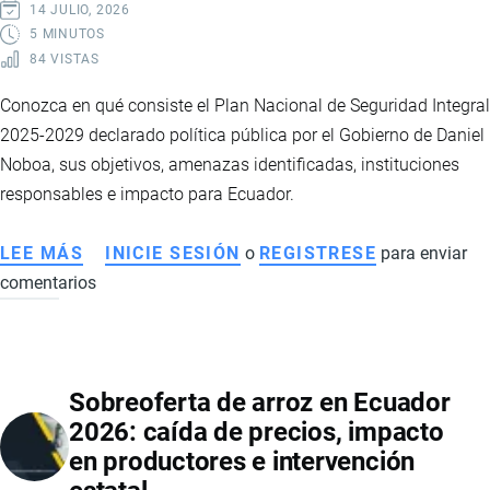
14 JULIO, 2026
5 MINUTOS
84 VISTAS
Conozca en qué consiste el Plan Nacional de Seguridad Integral
2025-2029 declarado política pública por el Gobierno de Daniel
Noboa, sus objetivos, amenazas identificadas, instituciones
responsables e impacto para Ecuador.
LEE MÁS
SOBRE
INICIE SESIÓN
o
REGISTRESE
para enviar
comentarios
PLAN
NACIONAL
DE
SEGURIDAD
Sobreoferta de arroz en Ecuador
INTEGRAL
2026: caída de precios, impacto
2025-
en productores e intervención
2029:
LA