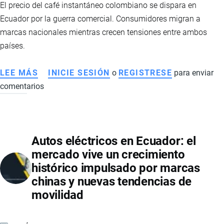
El precio del café instantáneo colombiano se dispara en
Ecuador por la guerra comercial. Consumidores migran a
marcas nacionales mientras crecen tensiones entre ambos
países.
LEE MÁS
SOBRE
INICIE SESIÓN
o
REGISTRESE
para enviar
comentarios
ALZA
DEL
CAFÉ
INSTANTÁNEO
Autos eléctricos en Ecuador: el
EN
mercado vive un crecimiento
ECUADOR:
histórico impulsado por marcas
GUERRA
chinas y nuevas tendencias de
COMERCIAL
movilidad
IMPULSA
CONSUMO
DE