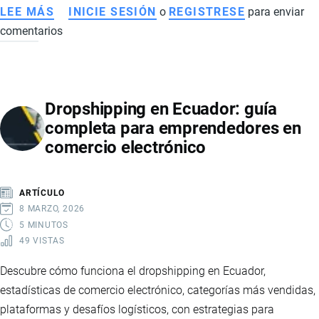
LEE MÁS
SOBRE
INICIE SESIÓN
o
REGISTRESE
para enviar
comentarios
ECONOMÍA
DE
ECUADOR
EN
Dropshipping en Ecuador: guía
2026:
completa para emprendedores en
SEÑALES
comercio electrónico
DE
RECUPERACIÓN,
MAYOR
ARTÍCULO
ESTABILIDAD
8 MARZO, 2026
Y
5 MINUTOS
49 VISTAS
FORTALECIMIENTO
FINANCIERO
Descubre cómo funciona el dropshipping en Ecuador,
estadísticas de comercio electrónico, categorías más vendidas,
plataformas y desafíos logísticos, con estrategias para