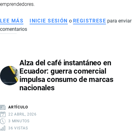
emprendedores.
LEE MÁS
SOBRE
INICIE SESIÓN
o
REGISTRESE
para enviar
comentarios
DROPSHIPPING
EN
ECUADOR:
GUÍA
Alza del café instantáneo en
COMPLETA
Ecuador: guerra comercial
PARA
impulsa consumo de marcas
EMPRENDEDORES
nacionales
EN
COMERCIO
ELECTRÓNICO
ARTÍCULO
22 ABRIL, 2026
3 MINUTOS
36 VISTAS