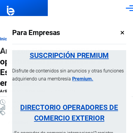
Pasar al contenido principal
Men
×
Para Empresas
Ruta
Inicio
Artículos
Amazon Prime Day 2026: Una
de
SUSCRIPCIÓN PREMIUM
oportunidad para comprar en
navegación
Estados Unidos y recibir productos
Disfrute de contenidos sin anuncios y otras funciones
adquiriendo una membresía
Premium.
en Ecuador
Artículo
por
Jaime Mise
, 15 Junio, 2026
6 MINUTOS
DIRECTORIO OPERADORES DE
17 VISTAS
Artículos
COMERCIO EXTERIOR
Actualidad