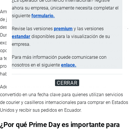
¿Es operador de comercio internacional? registre
ahora su empresa, únicamente necesita completar el
Amazon confirmó que Prime Day 2026 se realizará del 23 al 26
siguiente
formulario.
de junio, convirtiéndose en una de las campañas de
descuentos más importantes del comercio electrónico mundial.
Revise las versiones
premium
y las versiones
Durante cuatro días, millones de productos tendrán rebajas
estandar
disponibles para la visualización de su
exclusivas para miembros Prime, lo que representa una
empresa.
oportunidad para que los consumidores ecuatorianos accedan
Para más información puede comunicarse con
a tecnología, artículos para el hogar, moda, accesorios y otros
nosotros en el siguiente
enlace.
productos a precios significativamente más bajos que los
habituales.
CERRAR
Además de los descuentos directos, Prime Day se ha
convertido en una fecha clave para quienes utilizan servicios
de courier y casilleros internacionales para comprar en Estados
Unidos y recibir sus pedidos en Ecuador.
¿Por qué Prime Day es importante para