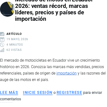
2026: ventas récord, marcas
2026:
líderes, precios y países de
CAÍDA
importación
DE
PRECIOS,
IMPACTO
ARTÍCULO
EN
19 MAYO, 2026
PRODUCTORES
4 MINUTOS
62 VISTAS
E
INTERVENCIÓN
El mercado de motocicletas en Ecuador vive un crecimiento
ESTATAL
histórico en 2026. Conozca las marcas más vendidas, precios
referenciales, países de origen de
importación
y las razones del
auge de las motos en el país.
LEE MÁS
SOBRE
INICIE SESIÓN
o
REGISTRESE
para enviar
comentarios
MERCADO
DE