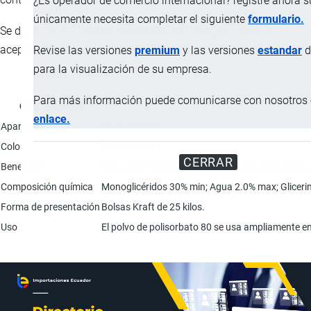
¿Es operador de comercio internacional? registre ahora 
únicamente necesita completar el siguiente
formulario.
Se deriva de materiales certificados kosher para una mayor
aceptación de uso.
Revise las versiones
premium
y las versiones
estandar
d
para la visualización de su empresa.
Para más información puede comunicarse con nosotros e
Característica
enlace.
Apariencia
Polvo granular.
Color
Amarillo claro.
CERRAR
Beneficios
Bajo valor de yodo que confiere una vida útil más
Composición química
Monoglicéridos 30% min; Agua 2.0% max; Glicerin
Forma de presentación
Bolsas Kraft de 25 kilos.
Uso
El polvo de polisorbato 80 se usa ampliamente e