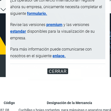
¿Es operador de comercio internacional? registre
ahora su empresa, únicamente necesita completar el
siguiente
formulario.
Revise las versiones
premium
y las versiones
estandar
disponibles para la visualización de su
empresa.
Para más información puede comunicarse con
nosotros en el siguiente
enlace.
SUSCRIPCIÓN PREMIUM
Disfrute de contenido sin anuncios y funciones adicionales
CERRAR
SUSCRIBIRSE
ANUNCIAR
Código
Designación de la Mercancía
82.08
Cuchillas y hojas cortantes, para máquinas o aparatos mecá