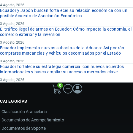
4 Agosto, 2026
Ecuador y Japón buscan fortalecer su relación económica con un
posible Acuerdo de Asociación Económica
3 Agosto, 2026
El tráfico ilegal de armas en Ecuador: Cómo impacta la economía, el
comercio exterior y la inversión
3 Agosto, 2026
Ecuador implementa nuevas subastas de la Aduana: Así podrán
comprarse mercancías y vehículos decomisados por el Estado
3 Agosto, 2026
Ecuador fortalece su estrategia comercial con nuevos acuerdos
internacionales y busca ampliar su acceso a mercados clave
3 Agosto, 2026
0
CATEGORÍAS
Clasificación Arancelaria
Documentos de Acompañamiento
Documentos de Soporte