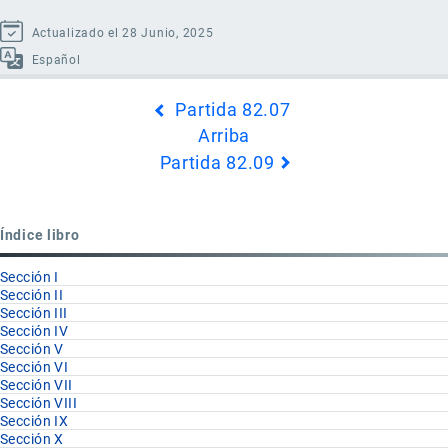
Actualizado el 28 Junio, 2025
Español
Enlaces
Partida 82.07
transversales
Arriba
de
Partida 82.09
Book
para
Partida
Índice libro
82.08
Sección I
Sección II
Sección III
Sección IV
Sección V
Sección VI
Sección VII
Sección VIII
Sección IX
Sección X