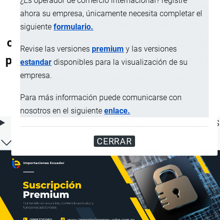
¿Es operador de comercio internacional? registre
similares con filo; tijeras de podar de
ahora su empresa, únicamente necesita completar el
cualquier tipo; hoces y guadañas,
siguiente
formulario.
cuchillos para heno o para paja, cizallas
Revise las versiones
premium
y las versiones
para setos, cuñas y demás herramientas
estandar
disponibles para la visualización de su
empresa.
de mano, agrícolas, hortícolas o
forestales
Para más información puede comunicarse con
nosotros en el siguiente
enlace.
ÍNDICE DE CONTENIDOS
CERRAR