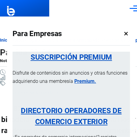
Pasar al contenido principal
Men
×
Para Empresas
Ruta
Inicio
Notas Explicativas del Sistema Armonizado
Sección XV
Cap
Partida 82.01
de
SUSCRIPCIÓN PREMIUM
Nota Explicativa
por
Importaciones …
, 21 Julio, 2024
navegación
3 MINUTOS
Disfrute de contenidos sin anuncios y otras funciones
6 VISTAS
adquiriendo una membresía
Premium.
Notas Explicativas
Clasificación Arancelaria
82.01 Layas, palas, azadas, picos,
DIRECTORIO OPERADORES DE
binaderas, horcas de labranza, rastrillos y
COMERCIO EXTERIOR
raederas; hachas, hocinos y herramientas