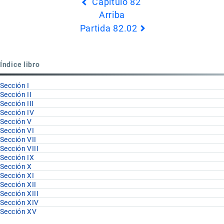
Capítulo 82
transversales
Arriba
de
Partida 82.02
Book
para
Partida
Índice libro
82.01
Sección I
Sección II
Sección III
Sección IV
Sección V
Sección VI
Sección VII
Sección VIII
Sección IX
Sección X
Sección XI
Sección XII
Sección XIII
Sección XIV
Sección XV