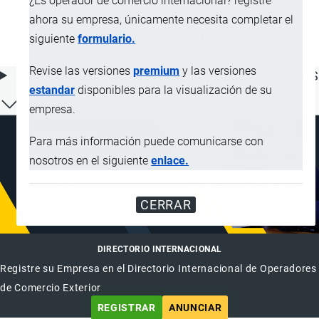
¿Es operador de comercio internacional? registre
similares para fregar, lustrar o usos
ahora su empresa, únicamente necesita completar el
análogos, de aluminio
siguiente
formulario.
Revise las versiones
premium
y las versiones
ÍNDICE DE CONTENIDOS
estandar
disponibles para la visualización de su
empresa.
Para más información puede comunicarse con
nosotros en el siguiente
enlace.
CERRAR
DIRECTORIO INTERNACIONAL
Registre su Empresa en el Directorio Internacional de Operadores
de Comercio Exterior
REGISTRAR
ANUNCIAR