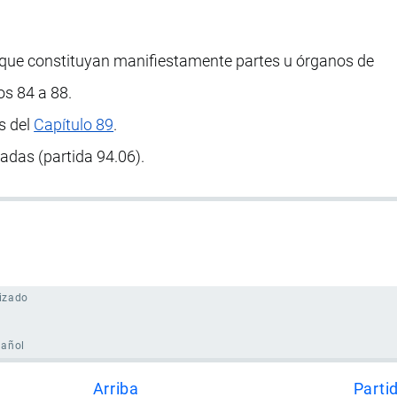
que constituyan manifiestamente partes u órganos de
os 84 a 88.
s del
Capítulo 89
.
adas (partida 94.06).
izado
pañol
Arriba
Parti