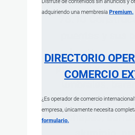
Disfrute de contenidos sin anuncios y o
adquiriendo una membresía
Premium.
76.10 Construcc
puentes y sus pa
columnas, arma
DIRECTORIO OPE
puertas y ventan
COMERCIO EX
umbrales, baran
construcciones p
¿Es operador de comercio internacional?
empresa, únicamente necesita completar
chapas, barras
formulario.
aluminio, pr