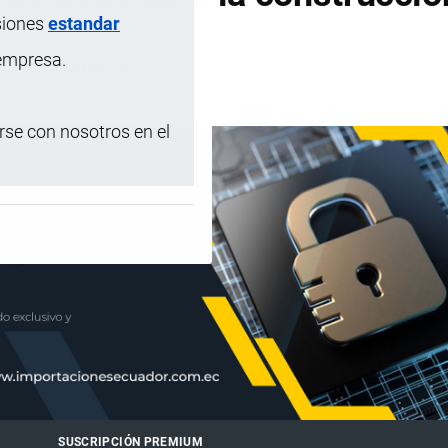
siones
estandar
 empresa.
DE CONTENIDOS
se con nosotros en el
SUSCRIPCIÓN PREMIUM