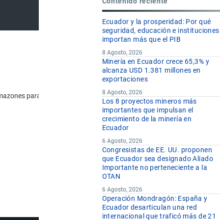
Contenido reciente
Ecuador y la prosperidad: Por qué
seguridad, educación e instituciones
importan más que el PIB
8 Agosto, 2026
Minería en Ecuador crece 65,3% y
alcanza USD 1.381 millones en
exportaciones
De
8 Agosto, 2026
 armazones para techumbre, techados, puertas y ventanas, y sus marcos, co
Los 8 proyectos mineros más
importantes que impulsan el
crecimiento de la minería en
Ecuador
6 Agosto, 2026
Congresistas de EE. UU. proponen
que Ecuador sea designado Aliado
Importante no perteneciente a la
OTAN
6 Agosto, 2026
Operación Mondragón: España y
Ecuador desarticulan una red
internacional que traficó más de 21