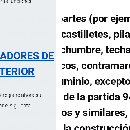
tras funciones
iones y sus partes (por eje
rtes, torres, castilletes, pil
zones para techumbre, tech
RADORES DE
as, y sus marcos, contramar
TERIOR
dillas), de aluminio, excepto
refabricadas de la partida 9
 registre ahora su
 el siguiente
, perfiles, tubos y similares,
eparados para la construcció