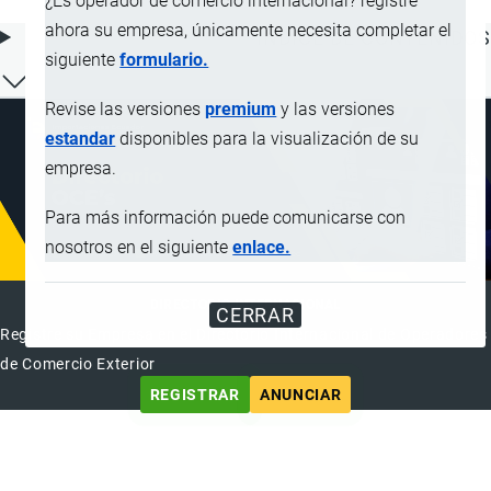
¿Es operador de comercio internacional? registre
ahora su empresa, únicamente necesita completar el
ÍNDICE DE CONTENIDOS
siguiente
formulario.
Revise las versiones
premium
y las versiones
estandar
disponibles para la visualización de su
empresa.
Para más información puede comunicarse con
nosotros en el siguiente
enlace.
DIRECTORIO INTERNACIONAL
CERRAR
Registre su Empresa en el Directorio Internacional de Operadores
de Comercio Exterior
REGISTRAR
ANUNCIAR