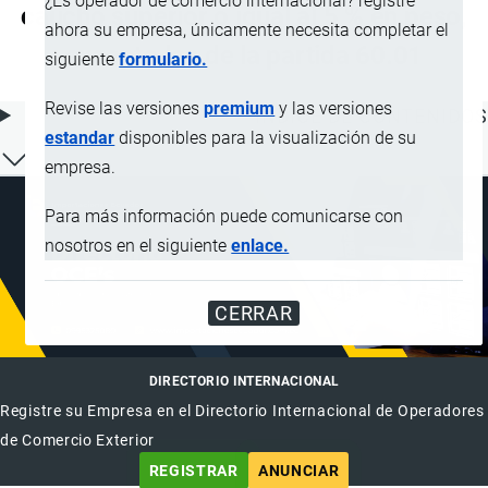
¿Es operador de comercio internacional? registre
caucho superior o igual al 5 % en peso,
ahora su empresa, únicamente necesita completar el
excepto los de la partida 60.01
siguiente
formulario.
Revise las versiones
premium
y las versiones
ÍNDICE DE CONTENIDOS
estandar
disponibles para la visualización de su
empresa.
Para más información puede comunicarse con
nosotros en el siguiente
enlace.
CERRAR
DIRECTORIO INTERNACIONAL
Registre su Empresa en el Directorio Internacional de Operadores
de Comercio Exterior
REGISTRAR
ANUNCIAR