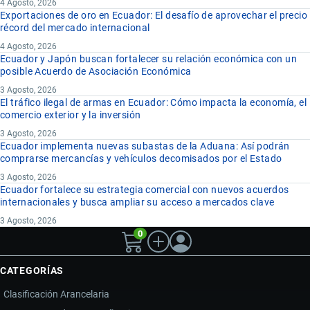
4 Agosto, 2026
Exportaciones de oro en Ecuador: El desafío de aprovechar el precio
récord del mercado internacional
4 Agosto, 2026
Ecuador y Japón buscan fortalecer su relación económica con un
posible Acuerdo de Asociación Económica
3 Agosto, 2026
El tráfico ilegal de armas en Ecuador: Cómo impacta la economía, el
comercio exterior y la inversión
3 Agosto, 2026
Ecuador implementa nuevas subastas de la Aduana: Así podrán
comprarse mercancías y vehículos decomisados por el Estado
3 Agosto, 2026
Ecuador fortalece su estrategia comercial con nuevos acuerdos
internacionales y busca ampliar su acceso a mercados clave
3 Agosto, 2026
0
CATEGORÍAS
Clasificación Arancelaria