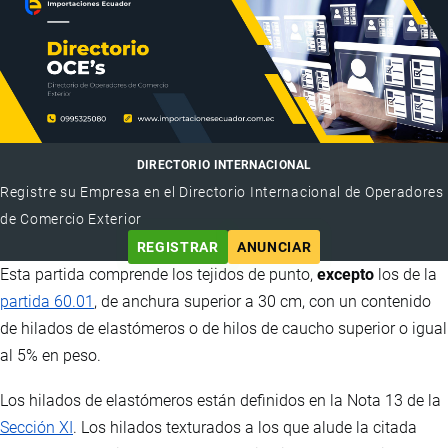
DIRECTORIO INTERNACIONAL
Registre su Empresa en el Directorio Internacional de Operadores
de Comercio Exterior
REGISTRAR
ANUNCIAR
Esta partida comprende los tejidos de punto,
excepto
los de la
partida 60.01
, de anchura superior a 30 cm, con un contenido
de hilados de elastómeros o de hilos de caucho superior o igual
al 5% en peso.
Los hilados de elastómeros están definidos en la Nota 13 de la
Sección XI
. Los hilados texturados a los que alude la citada