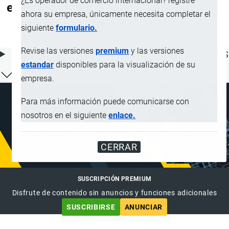
¿Es operador de comercio internacional? registre
estratificadas con plástico o reforzadas
ahora su empresa, únicamente necesita completar el
con metal u otra materia
siguiente
formulario.
Revise las versiones
premium
y las versiones
ÍNDICE DE CONTENIDOS
estandar
disponibles para la visualización de su
empresa.
Para más información puede comunicarse con
nosotros en el siguiente
enlace.
CERRAR
SUSCRIPCIÓN PREMIUM
Disfrute de contenido sin anuncios y funciones adicionales
SUSCRIBIRSE
ANUNCIAR