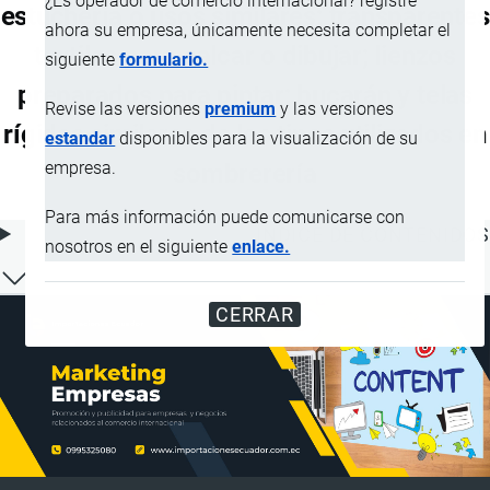
¿Es operador de comercio internacional? registre
estuchería o usos similares; transparentes
ahora su empresa, únicamente necesita completar el
textiles para calcar o dibujar; lienzos
siguiente
formulario.
preparados para pintar; bucarán y telas
Revise las versiones
premium
y las versiones
rígidas similares de los tipos utilizados en
estandar
disponibles para la visualización de su
empresa.
sombrerería
Para más información puede comunicarse con
ÍNDICE DE CONTENIDOS
nosotros en el siguiente
enlace.
CERRAR