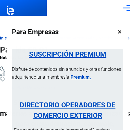
Pasar al contenido principal
Men
×
Para Empresas
Ruta
Inicio
Notas Explicativas del Sistema Armonizado
Sección XI
Capí
Partida 59.01
de
SUSCRIPCIÓN PREMIUM
Nota Explicativa
por
Importaciones …
, 20 Julio, 2024
navegación
3 MINUTOS
Disfrute de contenidos sin anuncios y otras funciones
1 VISTAS
adquiriendo una membresía
Premium.
Notas Explicativas
Clasificación Arancelaria
59.01 Telas recubiertas de cola o
DIRECTORIO OPERADORES DE
materias amiláceas, de los tipos utilizados
COMERCIO EXTERIOR
para encuadernación, cartonaje,