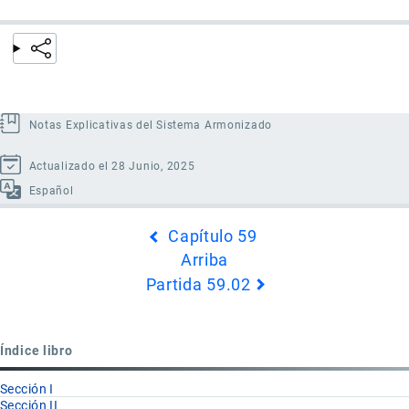
Notas Explicativas del Sistema Armonizado
Actualizado el 28 Junio, 2025
Español
Enlaces
Capítulo 59
transversales
Arriba
de
Partida 59.02
Book
para
Partida
Índice libro
59.01
Sección I
Sección II