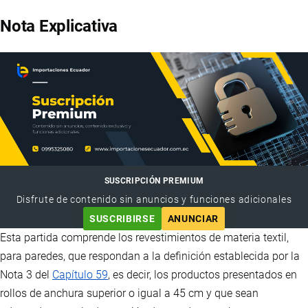
Nota Explicativa
SUSCRIPCIÓN PREMIUM
Disfrute de contenido sin anuncios y funciones adicionales
SUSCRIBIRSE
ANUNCIAR
Esta partida comprende los revestimientos de materia textil,
para paredes, que respondan a la definición establecida por la
Nota 3 del
Capítulo 59
, es decir, los productos presentados en
rollos de anchura superior o igual a 45 cm y que sean