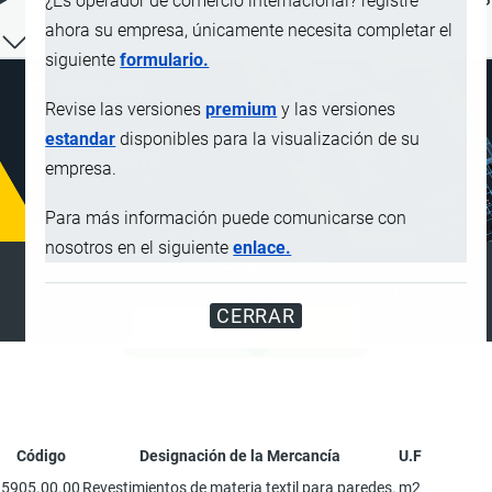
¿Es operador de comercio internacional? registre
ahora su empresa, únicamente necesita completar el
siguiente
formulario.
Revise las versiones
premium
y las versiones
estandar
disponibles para la visualización de su
empresa.
Para más información puede comunicarse con
nosotros en el siguiente
enlace.
SUSCRIPCIÓN PREMIUM
Disfrute de contenido sin anuncios y funciones adicionales
CERRAR
SUSCRIBIRSE
ANUNCIAR
Código
Designación de la Mercancía
U.F
5905.00.00
Revestimientos de materia textil para paredes.
m2