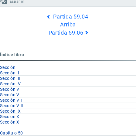
Español
Enlaces
Partida 59.04
transversales
Arriba
de
Partida 59.06
Book
para
Partida
Índice libro
59.05
Sección I
Sección II
Sección III
Sección IV
Sección V
Sección VI
Sección VII
Sección VIII
Sección IX
Sección X
Sección XI
Capítulo 50