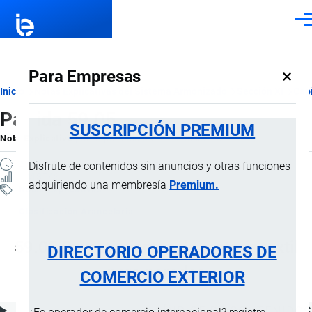
Pasar al contenido principal
Men
×
Para Empresas
Ruta
Inicio
Notas Explicativas del Sistema Armonizado
Sección XI
Capí
Partida 59.05
de
SUSCRIPCIÓN PREMIUM
Nota Explicativa
por
Importaciones …
, 20 Julio, 2024
navegación
2 MINUTOS
Disfrute de contenidos sin anuncios y otras funciones
1 VISTAS
adquiriendo una membresía
Premium.
Notas Explicativas
Clasificación Arancelaria
59.05 Revestimientos de materia textil
DIRECTORIO OPERADORES DE
para paredes
COMERCIO EXTERIOR
ÍNDICE DE CONTENIDOS