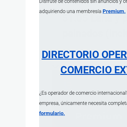
Disfrute de contenidos sin anuncios y o
adquiriendo una membresía
Premium.
51.05 Lana y p
peinados (incl
DIRECTORIO OPE
ÍNDICE 
COMERCIO EX
¿Es operador de comercio internacional?
empresa, únicamente necesita completar
formulario.