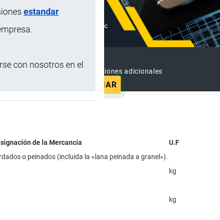
siones
estandar
 empresa.
SUSCRIPCIÓN PREMIUM
se con nosotros en el
e contenido sin anuncios y funciones adicionales
SUSCRIBIRSE
ANUNCIAR
signación de la Mercancía
U.F
ardados o peinados (incluida la «lana peinada a granel»).
kg
kg