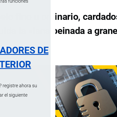
tras funciones
elo fino u ordinario, cardado
uida la «lana peinada a grane
RADORES DE
DE CONTENIDOS
TERIOR
 registre ahora su
 el siguiente