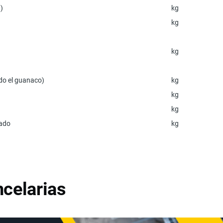
»)
kg
kg
kg
uido el guanaco)
kg
kg
kg
nado
kg
celarias