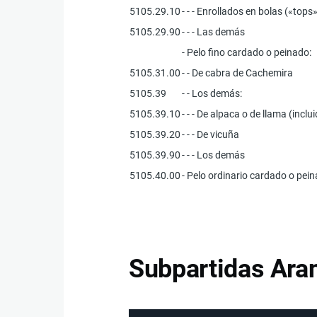
5105.29.10
- - - Enrollados en bolas («tops
5105.29.90
- - - Las demás
- Pelo fino cardado o peinado:
5105.31.00
- - De cabra de Cachemira
5105.39
- - Los demás:
5105.39.10
- - - De alpaca o de llama (incl
5105.39.20
- - - De vicuña
5105.39.90
- - - Los demás
5105.40.00
- Pelo ordinario cardado o pei
Subpartidas Aran