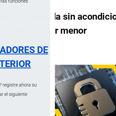
tras funciones
de lana peinada sin acondici
 la venta al por menor
RADORES DE
DE CONTENIDOS
TERIOR
 registre ahora su
 el siguiente