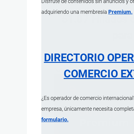
Disfrute de contenidos sin anuncios y o
adquiriendo una membresía
Premium.
51.07 Hilados 
para
DIRECTORIO OPE
ÍNDICE 
COMERCIO EX
¿Es operador de comercio internacional?
empresa, únicamente necesita completar
formulario.