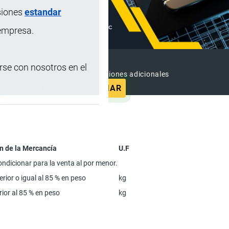
siones
estandar
 empresa.
SUSCRIPCIÓN PREMIUM
se con nosotros en el
e contenido sin anuncios y funciones adicionales
SUSCRIBIRSE
ANUNCIAR
n de la Mercancía
U.F
ondicionar para la venta al por menor.
rior o igual al 85 % en peso
kg
rior al 85 % en peso
kg