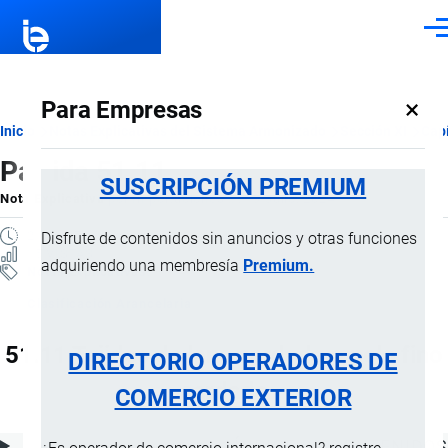
Pasar al contenido principal
Men
×
Para Empresas
Ruta
Inicio
Notas Explicativas del Sistema Armonizado
Sección XI
Capí
Partida 51.11
de
SUSCRIPCIÓN PREMIUM
Nota Explicativa
por
Importaciones …
, 19 Julio, 2024
navegación
2 MINUTOS
Disfrute de contenidos sin anuncios y otras funciones
15 VISTAS
adquiriendo una membresía
Premium.
Notas Explicativas
Clasificación Arancelaria
51.11 Tejidos de lana cardada o pelo fino
DIRECTORIO OPERADORES DE
cardado
COMERCIO EXTERIOR
ÍNDICE DE CONTENIDOS