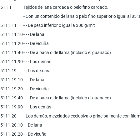
51.11
Tejidos de lana cardada o pelo fino cardado.
- Con un contenido de lana o pelo fino superior o igual al 85 
5111.11
- - De peso inferior o igual a 300 g/m²:
5111.11.10
- - - De lana
5111.11.20
- - - De vicuña
5111.11.40
- - - De alpaca o de llama (incluido el guanaco)
5111.11.90
- - - Los demás
5111.19
- - Los demás:
5111.19.10
- - - De lana
5111.19.20
- - - De vicuña
5111.19.40
- - - De alpaca o de llama (incluido el guanaco)
5111.19.90
- - - Los demás
5111.20
- Los demás, mezclados exclusiva o principalmente con filamen
5111.20.10
- - De lana
5111.20.20
- - De vicuña