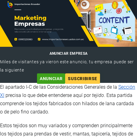
ANUNCIAR EMPRESA
Miles de visitantes ya vieron este anuncio, tu empresa puede ser
la siguiente
ANUNCIAR
SUSCRIBIRSE
El apartado I-C de las Consideraciones Generales de la
Sección
XI
precisa lo que debe entenderse aquí por
tejido
. Esta partida
comprende los tejidos fabricados con hilados de lana cardada
o de pelo fino cardado.
Estos tejidos son muy variados y comprenden principalmente
los tejidos para prendas de vestir, mantas, tapicería, tejidos de