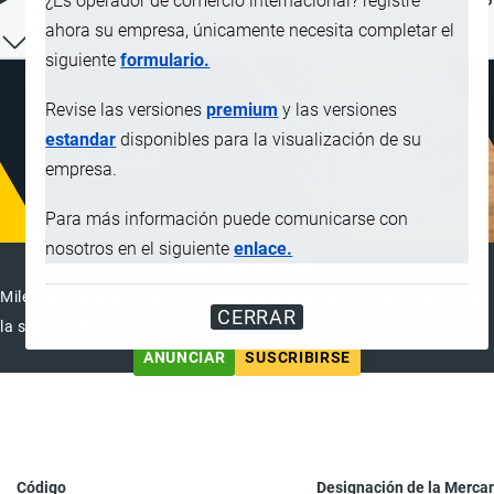
¿Es operador de comercio internacional? registre
ahora su empresa, únicamente necesita completar el
siguiente
formulario.
Revise las versiones
premium
y las versiones
estandar
disponibles para la visualización de su
empresa.
Para más información puede comunicarse con
nosotros en el siguiente
enlace.
ANUNCIAR EMPRESA
Miles de visitantes ya vieron este anuncio, tu empresa puede ser
CERRAR
la siguiente
ANUNCIAR
SUSCRIBIRSE
Código
Designación de la Merca