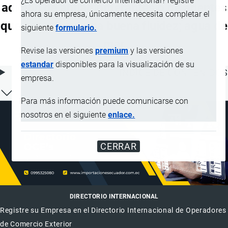
¿Es operador de comercio internacional? registre
adición de antiaglomerantes o de agentes
ahora su empresa, únicamente necesita completar el
que garanticen una buena fluidez; agua de
siguiente
formulario.
mar
Revise las versiones
premium
y las versiones
estandar
disponibles para la visualización de su
ÍNDICE DE CONTENIDOS
empresa.
Para más información puede comunicarse con
nosotros en el siguiente
enlace.
CERRAR
DIRECTORIO INTERNACIONAL
Registre su Empresa en el Directorio Internacional de Operadores
de Comercio Exterior