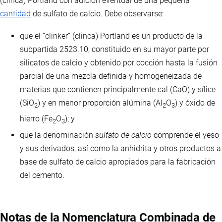
(clinca) Portland con adición eventual de una pequeña
cantidad
de sulfato de calcio. Debe observarse:
que el “clinker” (clinca) Portland es un producto de la
subpartida 2523.10, constituido en su mayor parte por
silicatos de calcio y obtenido por cocción hasta la fusión
parcial de una mezcla definida y homogeneizada de
materias que contienen principalmente cal (CaO) y sílice
(SiO
) y en menor proporción alúmina (Al
O
) y óxido de
2
2
3
hierro (Fe
O
); y
2
3
que la denominación
sulfato de calcio
comprende el yeso
y sus derivados, así como la anhidrita y otros productos a
base de sulfato de calcio apropiados para la fabricación
del cemento.
Notas de la Nomenclatura Combinada de