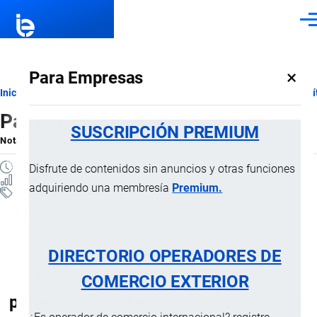
Pasar al contenido principal
Men
×
Para Empresas
Ruta
Inicio
Notas Explicativas del Sistema Armonizado
Sección V
Capí
Partida 25.23
de
SUSCRIPCIÓN PREMIUM
Nota Explicativa
por
Importaciones …
, 17 Julio, 2024
navegación
3 MINUTOS
Disfrute de contenidos sin anuncios y otras funciones
17 VISTAS
adquiriendo una membresía
Premium.
Notas Explicativas
Clasificación Arancelaria
25.23 Cementos hidráulicos
DIRECTORIO OPERADORES DE
(comprendidos los cementos sin
COMERCIO EXTERIOR
pulverizar o clinker), incluso coloreados