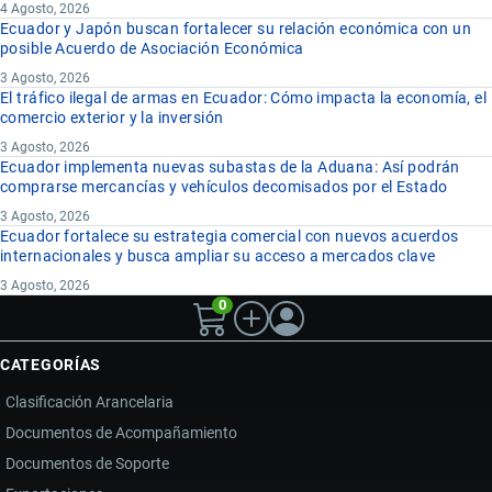
4 Agosto, 2026
Ecuador y Japón buscan fortalecer su relación económica con un
posible Acuerdo de Asociación Económica
3 Agosto, 2026
El tráfico ilegal de armas en Ecuador: Cómo impacta la economía, el
comercio exterior y la inversión
3 Agosto, 2026
Ecuador implementa nuevas subastas de la Aduana: Así podrán
comprarse mercancías y vehículos decomisados por el Estado
3 Agosto, 2026
Ecuador fortalece su estrategia comercial con nuevos acuerdos
internacionales y busca ampliar su acceso a mercados clave
3 Agosto, 2026
0
CATEGORÍAS
Clasificación Arancelaria
Documentos de Acompañamiento
Documentos de Soporte