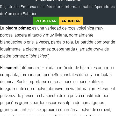
Registre su Empresa en el Directorio Internacional de Operadores
de Comercio Exterior
REGISTRAR
ANUNCIAR
La
piedra pómez
es una variedad de roca volcánica muy
porosa, áspera al tacto y muy liviana, normalmente
blanquecina o gris, a veces, parda o roja. La partida comprende
igualmente la piedra pómez quebrantada (llamada
grava
de
piedra pómez o “
bimskies
”).
El
esmeril
(alúmina mezclada con óxido de hierro) es una roca
compacta, formada por pequeños cristales duros y partículas
de mica. Suele importarse en roca, pues se puede utilizar
íntegramente como polvo abrasivo previa trituración. El esmeril
pulverizado presenta el aspecto de un polvo constituido por
pequeños granos pardos oscuros, salpicado con algunos
granos brillantes; si se aproxima un imán al polvo de esmeril,