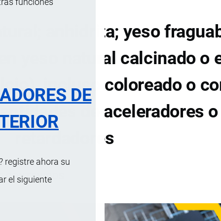
tras funciones
ural; anhidrita; yeso fragua
en yeso natural calcinado o 
lcio), incluso coloreado o c
RADORES DE
antidades de aceleradores o
TERIOR
retardadores
 registre ahora su
DE CONTENIDOS
 el siguiente