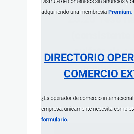
Disfrute de contenidos sin anuncios y o
adquiriendo una membresía
Premium.
25.20 Yeso nat
(consistente 
sulfato de ca
DIRECTORIO OPE
pequeñas c
COMERCIO EX
¿Es operador de comercio internacional?
ÍNDICE 
empresa, únicamente necesita completar
formulario.