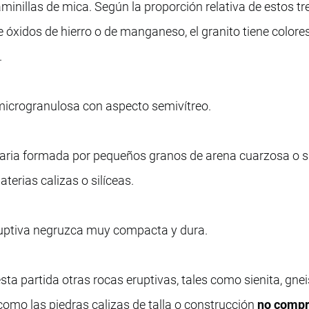
aminillas de mica. Según la proporción relativa de estos tr
e óxidos de hierro o de manganeso, el granito tiene colore
.
microgranulosa con aspecto semivítreo.
aria formada por pequeños granos de arena cuarzosa o si
erias calizas o silíceas.
uptiva negruzca muy compacta y dura.
 partida otras rocas eruptivas, tales como sienita, gneis
sí como las piedras calizas de talla o construcción
no compr