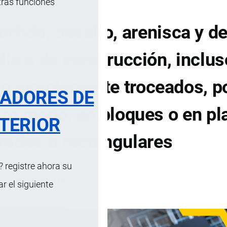
tras funciones
órfido, basalto, arenisca y 
lla o de construcción, inclus
o simplemente troceados, p
RADORES DE
tro modo, en bloques o en pl
TERIOR
radas o rectangulares
 registre ahora su
DE CONTENIDOS
 el siguiente