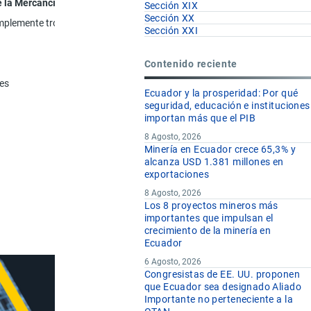
e la Mercancía
Sección XIX
Sección XX
simplemente troceados, por aserrado o de otro modo, en bloques o en pla
Sección XXI
Contenido reciente
res
Ecuador y la prosperidad: Por qué
seguridad, educación e instituciones
importan más que el PIB
8 Agosto, 2026
Minería en Ecuador crece 65,3% y
alcanza USD 1.381 millones en
exportaciones
8 Agosto, 2026
Los 8 proyectos mineros más
importantes que impulsan el
crecimiento de la minería en
Ecuador
6 Agosto, 2026
Congresistas de EE. UU. proponen
que Ecuador sea designado Aliado
Importante no perteneciente a la