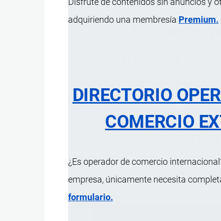
Disfrute de contenidos sin anuncios y o
adquiriendo una membresía
Premium.
25.16 Granito, p
piedras de ta
desbastados 
DIRECTORIO OPE
aserrado o de o
COMERCIO EX
cuad
¿Es operador de comercio internacional?
ÍNDICE 
empresa, únicamente necesita completar
formulario.