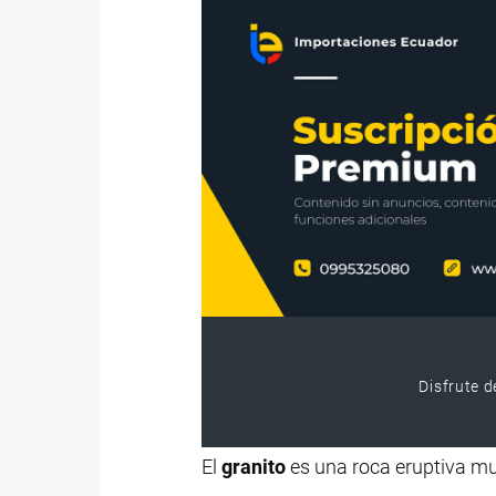
Disfrute d
El
granito
es una roca eruptiva mu