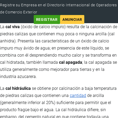
Registre su Empresa en el Directorio Internacional de Operadores
de Comercio Exterior
REGISTRAR
ANUNCIAR
La
cal viva
(óxido de calcio impuro) resulta de la calcinación de
piedras calizas que contienen muy poca o ninguna arcilla (cal
anhidra). Presenta las características de un óxido de calcio
impuro muy ávido de agua; en presencia de este líquido, se
combina con él desprendiendo mucho calor y se transforma en
cal hidratada, también llamada
cal apagada
; la cal apagada se
utiliza generalmente como mejorador para tierras y en la
industria azucarera.
La
cal hidráulica
se obtiene por calcinación a baja temperatura
de piedras calizas que contienen una
cantidad
de arcilla
(generalmente inferior al 20%) suficiente para permitir que el
producto fragüe bajo el agua. La cal hidráulica difiere, sin
embargo, del cemento natural en que contiene todavía una