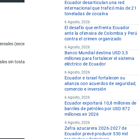
Ecuador desarticulan una red
internacional que traficó más de 21
toneladas de cocaína
6 Agosto, 2026
El desafío que enfrenta Ecuador
ante la ofensiva de Colombia y Perú
Designación de la Mercancía
contra el crimen organizado
 cereales (excepto el maíz) en grano o en forma de copos u otro grano tr
6 Agosto, 2026
Banco Mundial destina USD 3,5
millones para fortalecer el sistema
les sin tostar y copos de cereales tostados o cereales inflados
eléctrico de Ecuador
6 Agosto, 2026
Ecuador e Israel fortalecen su
alianza con acuerdos de seguridad,
comercio e inversión
6 Agosto, 2026
Ecuador exportará 10,8 millones de
barriles de petróleo por USD 872
millones en 2026
4 Agosto, 2026
Zafra azucarera 2026-2027 de
Ecuador prevé producir 530 mil