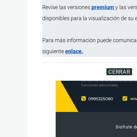
ÍNDICE 
Revise las versiones
premium
y las ver
disponibles para la visualización de su
Para más información puede comunicar
siguiente
enlace.
CERRAR
Disfrute d