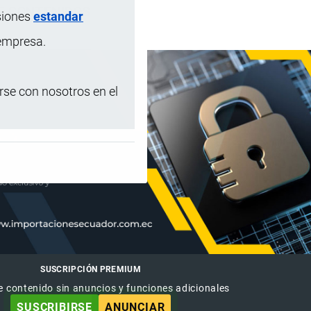
DE CONTENIDOS
siones
estandar
 empresa.
se con nosotros en el
SUSCRIPCIÓN PREMIUM
e contenido sin anuncios y funciones adicionales
SUSCRIBIRSE
ANUNCIAR