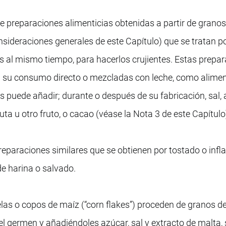
 preparaciones alimenticias obtenidas a partir de granos
nsideraciones generales de este Capítulo) que se tratan po
 al mismo tiempo, para hacerlos crujientes. Estas prepa
a su consumo directo o mezcladas con leche, como alime
s puede añadir; durante o después de su fabricación, sal,
ta u otro fruto, o cacao (véase la Nota 3 de este Capítulo)
paraciones similares que se obtienen por tostado o infl
de harina o salvado.
las o copos de maíz (“corn flakes”) proceden de granos d
el germen y añadiéndoles azúcar, sal y extracto de malta, 