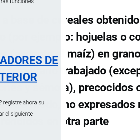
tras funciones
a base de cereales obtenido
do (por ejemplo: hojuelas o c
es (excepto el maíz) en grano
RADORES DE
 otro grano trabajado (excep
TERIOR
ñones y sémola), precocidos 
e otro modo, no expresados 
 registre ahora su
 el siguiente
endidos en otra parte