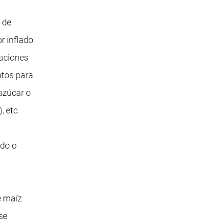
 de
r inflado
raciones
ntos para
 azúcar o
, etc.
ado o
e maíz
se