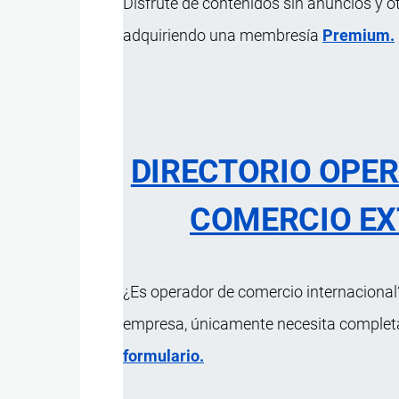
Disfrute de contenidos sin anuncios y o
adquiriendo una membresía
Premium.
19.04 Productos 
inflado o tosta
de maíz); cereal
DIRECTORIO OPE
forma de copos u
COMERCIO EX
harina, gra
preparados d
¿Es operador de comercio internacional?
empresa, únicamente necesita completar
compr
formulario.