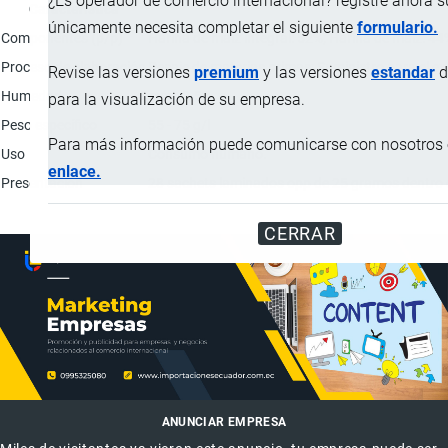
¿Es operador de comercio internacional? registre ahora 
Característica
únicamente necesita completar el siguiente
formulario.
Componentes (p/p)
Harina de maíz integral: 52%; Harina de maíz: 44
Proceso de elaboración
Pesaje de materias primas; Suministro para el ex
Revise las versiones
premium
y las versiones
estandar
d
Humedad
máx. 3.5%
para la visualización de su empresa.
Peso específico
55 - 75 g/l
Para más información puede comunicarse con nosotros e
Uso
Consumo humano.
enlace.
Presentación
28 sachets laminados opp de 25 gramos dentro 
CERRAR
ANUNCIAR EMPRESA