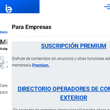
Pasar al contenido principal
Men
Para Empresas
Ruta
Inicio
Subpartidas Arancelarias
Mi primer cerealito
de
SUSCRIPCIÓN PREMIUM
Subpartida Arancelaria
por
Importaciones …
, 19 Febrero, 2025
navegación
1 MINUTO
Disfrute de contenidos sin anuncios y otras funciones a
0 VISTAS
membresía
Premium.
Clasificación Arancelaria
Cereal a base de harina de maíz, con vitaminas y minerales
DIRECTORIO OPERADORES DE CO
para niños pequeños en forma de corazoncitos.
EXTERIOR