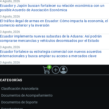
4 Agosto, 2026
Ecuador y Japón buscan fortalecer su relación económica con un
posible Acuerdo de Asociación Económica
3 Agosto, 2026
El tráfico ilegal de armas en Ecuador: Cómo impacta la economía, el
comercio exterior y la inversión
3 Agosto, 2026
Ecuador implementa nuevas subastas de la Aduana: Así podrán
comprarse mercancías y vehículos decomisados por el Estado
3 Agosto, 2026
Ecuador fortalece su estrategia comercial con nuevos acuerdos
internacionales y busca ampliar su acceso a mercados clave
3 Agosto, 2026
0
CATEGORÍAS
Clasificación Arancelaria
Documentos de Acompañamiento
Documentos de Soporte
Exportaciones