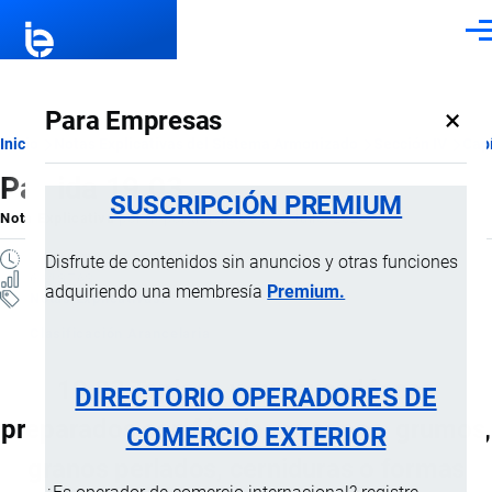
Pasar al contenido principal
Men
×
Para Empresas
Ruta
Inicio
Notas Explicativas del Sistema Armonizado
Sección IV
Capí
Partida 19.03
de
SUSCRIPCIÓN PREMIUM
Nota Explicativa
por
Importaciones …
, 17 Julio, 2024
navegación
1 MINUTO
Disfrute de contenidos sin anuncios y otras funciones
6 VISTAS
adquiriendo una membresía
Premium.
Notas Explicativas
Clasificación Arancelaria
19.03 Tapioca y sus sucedáneos
DIRECTORIO OPERADORES DE
preparados con fécula, en copos, grumos,
COMERCIO EXTERIOR
granos perlados, cerniduras o formas