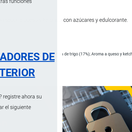
tras funciones
n sabor a queso y kétchup, con azúcares y edulcorante.
RADORES DE
e de maíz; Copos de patata; Harina de trigo (17%); Aroma a queso y ketchu
TERIOR
os.
 registre ahora su
 el siguiente