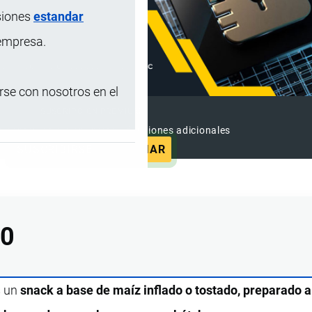
siones
estandar
 empresa.
se con nosotros en el
SUSCRIPCIÓN PREMIUM
e contenido sin anuncios y funciones adicionales
SUSCRIBIRSE
ANUNCIAR
00
s un
snack a base de maíz inflado o tostado, preparado 