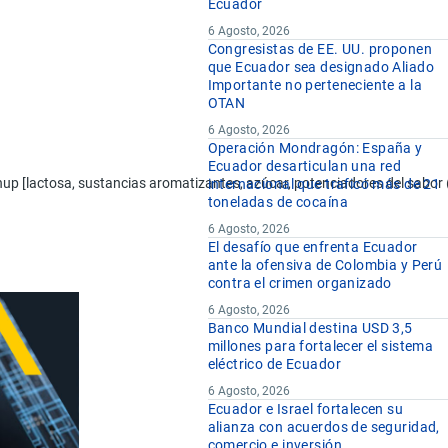
Ecuador
6 Agosto, 2026
Congresistas de EE. UU. proponen
que Ecuador sea designado Aliado
Importante no perteneciente a la
OTAN
6 Agosto, 2026
Operación Mondragón: España y
Ecuador desarticulan una red
p [lactosa, sustancias aromatizantes, azúcar, potenciadores del sabor (g
internacional que traficó más de 21
toneladas de cocaína
6 Agosto, 2026
El desafío que enfrenta Ecuador
ante la ofensiva de Colombia y Perú
contra el crimen organizado
6 Agosto, 2026
Banco Mundial destina USD 3,5
millones para fortalecer el sistema
eléctrico de Ecuador
6 Agosto, 2026
Ecuador e Israel fortalecen su
alianza con acuerdos de seguridad,
comercio e inversión