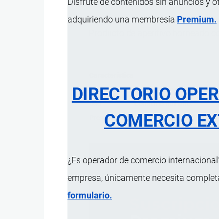
Disfrute de contenidos sin anuncios y o
adquiriendo una membresía
Premium.
Producto de aperitivo horneado co
Característica
DIRECTORIO OPE
Ingredientes
Sémola de maíz (33%); Aceit
Uso
Consumo humano.
COMERCIO EX
Presentación
Bolsa laminada de 96 gram
¿Es operador de comercio internacional?
empresa, únicamente necesita completar
formulario.