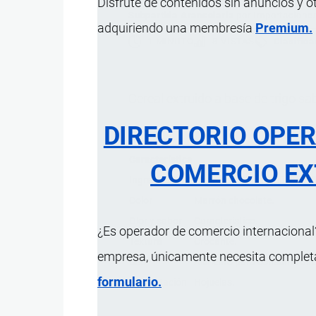
Disfrute de contenidos sin anuncios y o
Subpartida Arancelaria
por
Importacione
adquiriendo una membresía
Premium.
1 MINUTO
8 VISTAS
Clasifica
Cereal extruido a base de trigo sa
DIRECTORIO OPE
Característica
COMERCIO EX
Ingredientes
Harina de trigo fortificada:
Color
Marrón chocolate.
Olor y sabor
Característico.
¿Es operador de comercio internacional?
Textura
Crocante.
empresa, únicamente necesita completar
Uso
Alimento para consumo dire
formulario.
Presentación
Hojuelas.