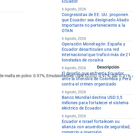
Ecuador
6 Agosto, 2026
Congresistas de EE. UU. proponen
que Ecuador sea designado Aliado
Importante no perteneciente a la
OTAN
6 Agosto, 2026
Operación Mondragón: España y
Ecuador desarticulan una red
internacional que traficó más de 21
toneladas de cocaína
Descripción
6 Agosto, 2026
El desafío que enfrenta Ecuador
de malta en polvo: 0.97%; Emulsionantes: (SIN 322(i)): 0.97%; Sal: 0.31%;
ante la ofensiva de Colombia y Perú
contra el crimen organizado
6 Agosto, 2026
Banco Mundial destina USD 3,5
millones para fortalecer el sistema
eléctrico de Ecuador
6 Agosto, 2026
Ecuador e Israel fortalecen su
alianza con acuerdos de seguridad,
comercio e inversión