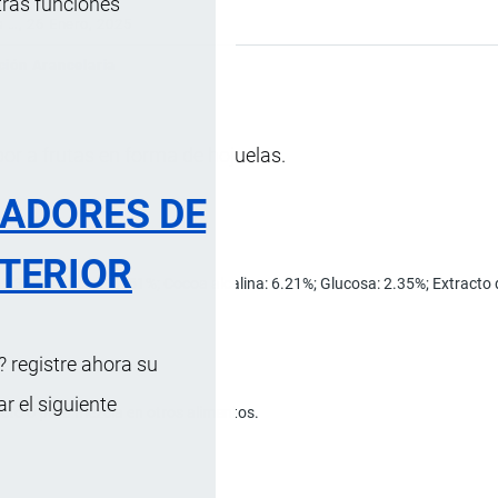
tras funciones
s …
, 26 Enero, 2025
ción Arancelaria
bor a frutas en forma de hojuelas.
RADORES DE
TERIOR
 51.39%; Azúcar: 37.51%; Cocoa alcalina: 6.21%; Glucosa: 2.35%; Extracto 
 registre ahora su
 el siguiente
cto o para mezcla en otros alimentos.