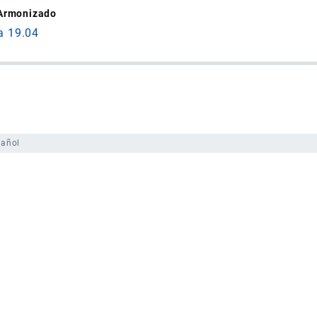
 Armonizado
a 19.04
pañol